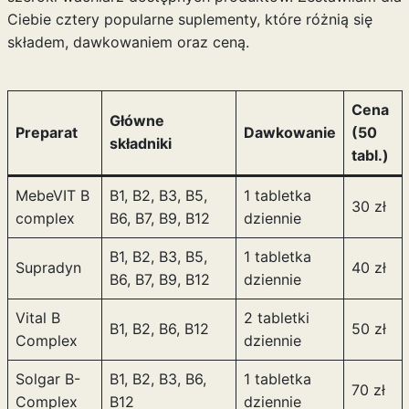
Ciebie cztery popularne suplementy, które różnią się
składem, dawkowaniem oraz ceną.
Cena
Główne
Preparat
Dawkowanie
(50
składniki
tabl.)
MebeVIT B
B1, B2, B3, B5,
1 tabletka
30 zł
complex
B6, B7, B9, B12
dziennie
B1, B2, B3, B5,
1 tabletka
Supradyn
40 zł
B6, B7, B9, B12
dziennie
Vital B
2 tabletki
B1, B2, B6, B12
50 zł
Complex
dziennie
Solgar B-
B1, B2, B3, B6,
1 tabletka
70 zł
Complex
B12
dziennie