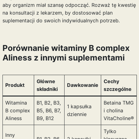
aby organizm miał szansę odpocząć. Rozważ tę kwestię
na konsultacji z lekarzem, by dostosować plan
suplementacji do swoich indywidualnych potrzeb.
Porównanie witaminy B complex
Aliness z innymi suplementami
Główne
Cechy
Produkt
Dawkowanie
składniki
szczególne
Witamina
B1, B2, B3,
Betaina TMG
1 kapsułka
B complex
B5, B6, B7,
i cholina
dziennie
Aliness
B9, B12
VitaCholine®
Tylko
Inny