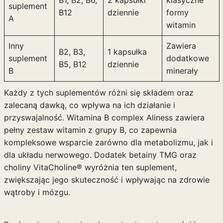
B1, B2, B6,
2 kapsułki
klasyczne
suplement
B12
dziennie
formy
A
witamin
Inny
Zawiera
B2, B3,
1 kapsułka
suplement
dodatkowe
B5, B12
dziennie
B
minerały
Każdy z tych suplementów różni się składem oraz
zalecaną dawką, co wpływa na ich działanie i
przyswajalność. Witamina B complex Aliness zawiera
pełny zestaw witamin z grupy B, co zapewnia
kompleksowe wsparcie zarówno dla metabolizmu, jak i
dla układu nerwowego. Dodatek betainy TMG oraz
choliny VitaCholine® wyróżnia ten suplement,
zwiększając jego skuteczność i wpływając na zdrowie
wątroby i mózgu.