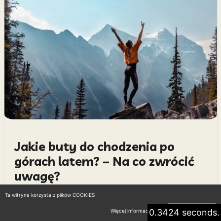
Jakie buty do chodzenia po
górach latem? – Na co zwrócić
uwagę?
28 lipca 2024
Ta witryna korzysta z plików COOKIES
Latem góry przyciągają nie tylko miłośników
0.3424 seconds.
Więcej informacji
Akceptuję
przyrody, ale również tych, którzy pragną aktywnie