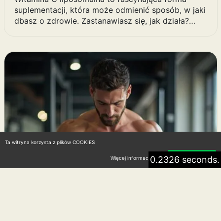
suplementacji, która może odmienić sposób, w jaki
dbasz o zdrowie. Zastanawiasz się, jak działa?…
Ta witryna korzysta z plików COOKIES
0.2326 seconds.
Więcej informacji
Akceptuję