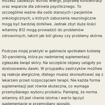
możesz zauważyć wzrost energii, poprawę koncentracji
oraz wsparcie dla zdrowia psychicznego. To
szczególnie ważne dla osób starszych i pacjentów
onkologicznych, u których zaburzenia neurologiczne
mogą być bardziej dotkliwe. Jednak zbyt duże ilości
witaminy B12 mogą prowadzić do problemów
zdrowotnych, takich jak ból głowy czy problemy skórne.
Podczas mojej praktyki w gabinecie spotkałam kobietę
30-paroletnią, która po nadmiernej suplementacji
zgłaszała świąd skóry. Na szczęście objawy ustąpiły po
dostosowaniu dawki. W przypadku zastrzyków możliwe
są reakcje alergiczne, dlatego musisz skonsultować się z
lekarzem przed rozpoczęciem terapii. Nie każda forma
suplementacji jest równie skuteczna, co wymaga
przemyślanego wyboru produktu. Pamiętaj, że
norma
witaminy d3
jest równie istotna i warto łączyć
suplementację w przemyślany sposób.