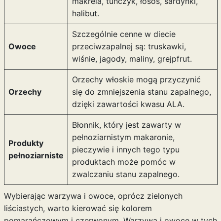
makrela, tuńczyk, łosoś, sardynki,
halibut.
Szczególnie cenne w diecie
Owoce
przeciwzapalnej są: truskawki,
wiśnie, jagody, maliny, grejpfrut.
Orzechy włoskie mogą przyczynić
Orzechy
się do zmniejszenia stanu zapalnego,
dzięki zawartości kwasu ALA.
Błonnik, który jest zawarty w
pełnoziarnistym makaronie,
Produkty
pieczywie i innych tego typu
pełnoziarniste
produktach może pomóc w
zwalczaniu stanu zapalnego.
Wybierając warzywa i owoce, oprócz zielonych
liściastych, warto kierować się kolorem
pomarańczowym i czerwonym. Warzywa i owoce w tych