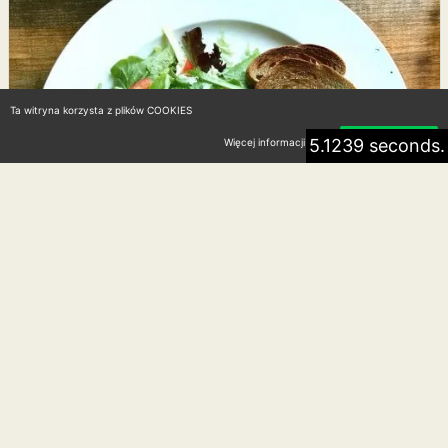
Ta witryna korzysta z plików COOKIES
5.1239 seconds.
Więcej informacji
Akceptuję
Co najlepiej jeść na kolację, aby