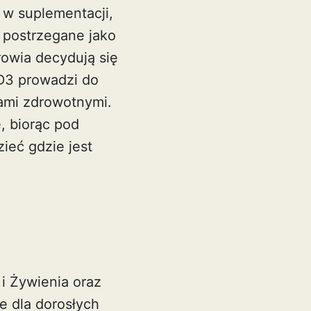
w suplementacji,
 postrzegane jako
owia decydują się
D3 prowadzi do
ami zdrowotnymi.
e, biorąc pod
dzieć
gdzie jest
i Żywienia oraz
e dla dorosłych