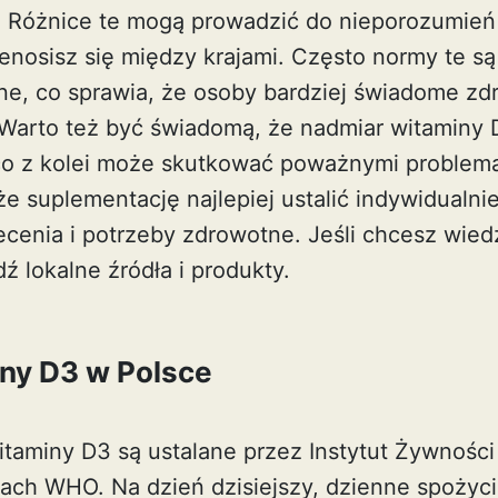
 Różnice te mogą prowadzić do nieporozumień 
enosisz się między krajami. Często normy te są
e, co sprawia, że osoby bardziej świadome zdr
Warto też być świadomą, że nadmiar witaminy 
co z kolei może skutkować poważnymi problem
że suplementację najlepiej ustalić indywidualni
ecenia i potrzeby zdrowotne. Jeśli chcesz wie
dź lokalne źródła i produkty.
ny D3 w Polsce
taminy D3 są ustalane przez Instytut Żywności 
iach WHO. Na dzień dzisiejszy, dzienne spożyci