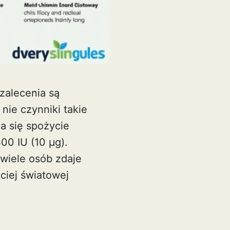
 zalecenia są
ie czynniki takie
ca się spożycie
00 IU (10 µg).
wiele osób zdaje
ciej światowej