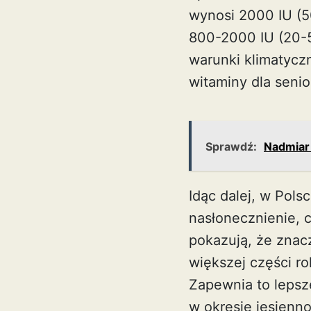
wynosi 2000 IU (5
800-2000 IU (20-5
warunki klimatycz
witaminy dla senio
Sprawdź:
Nadmiar 
Idąc dalej, w Pols
nasłonecznienie, c
pokazują, że znac
większej części ro
Zapewnia to lepsz
w okresie jesien