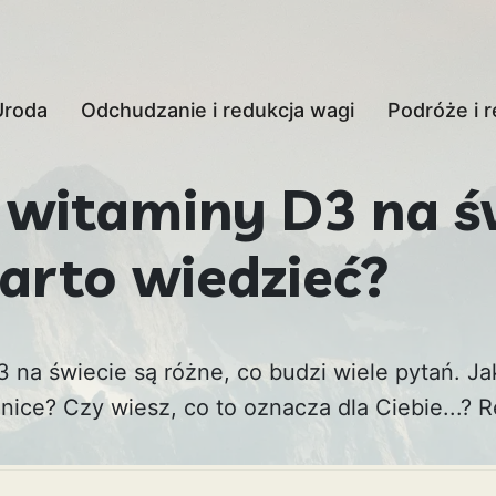
Uroda
Odchudzanie i redukcja wagi
Podróże i r
witaminy D3 na ś
arto wiedzieć?
na świecie są różne, co budzi wiele pytań. Ja
nice? Czy wiesz, co to oznacza dla Ciebie...?
R