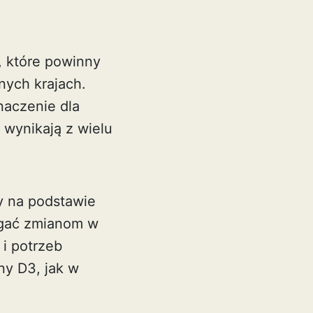
, które powinny
nych krajach.
naczenie dla
 wynikają z wielu
y na podstawie
egać zmianom w
i potrzeb
ny D3, jak w