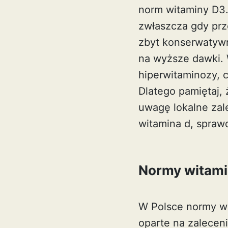
norm witaminy D3.
zwłaszcza gdy prz
zbyt konserwatywn
na wyższe dawki. 
hiperwitaminozy, 
Dlatego pamiętaj, 
uwagę lokalne zal
witamina d
, spraw
Normy witami
W Polsce normy wi
oparte na zalecen