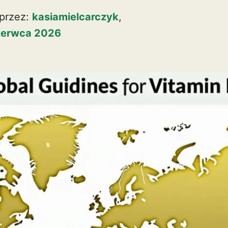
przez:
kasiamielcarczyk
,
zerwca 2026