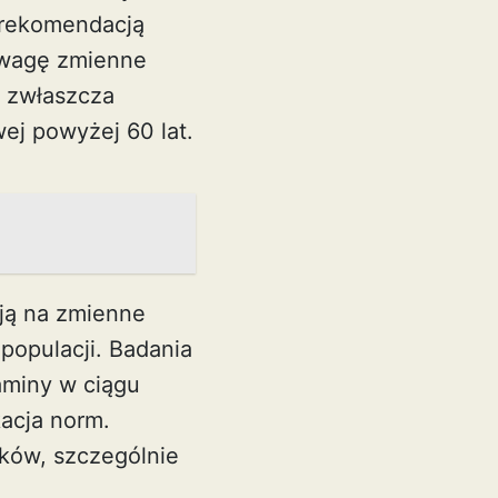
 rekomendacją
 uwagę zmienne
, zwłaszcza
wej powyżej 60 lat.
ają na zmienne
 populacji. Badania
aminy w ciągu
kacja norm.
ków, szczególnie