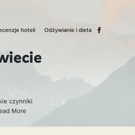
ecenzje hoteli
Odżywianie i dieta
wiecie
kie czynniki
ead More