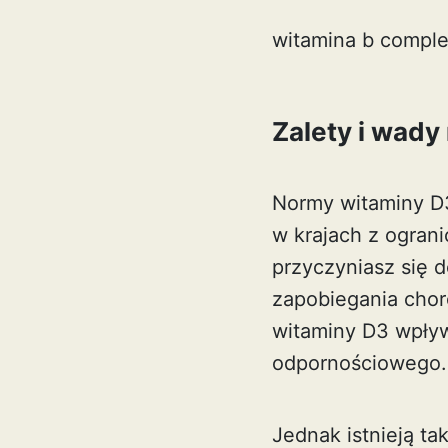
witamina b comple
Zalety i wady
Normy witaminy D3
w krajach z ogran
przyczyniasz się 
zapobiegania chor
witaminy D3 wpływ
odpornościowego.
Jednak istnieją t