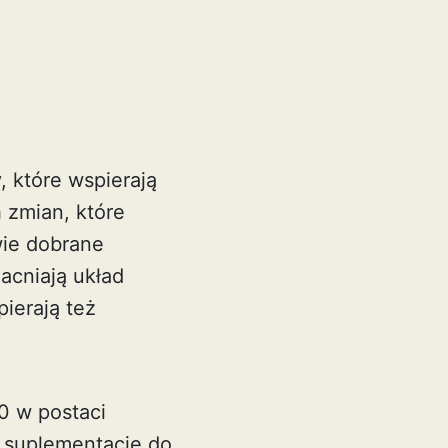
, które wspierają
 zmian, które
ie dobrane
acniają układ
ierają też
0
w postaci
 suplementację do