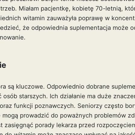
rzeb. Miałam pacjentkę, kobietę 70-letnią, któ
ednich witamin zauważyła poprawę w koncentrac
iedzieć, że odpowiednia suplementacja może o
onowanie.
ie
ora są kluczowe. Odpowiednio dobrane supleme
ć osób starszych. Ich działanie ma duże znacze
raz funkcji poznawczych. Seniorzy często bory
re mogą prowadzić do poważnych problemów zd
st zasięgnąć porady lekarza przed rozpoczęcie
e do witamin może znacząco wpłynąć na jakość