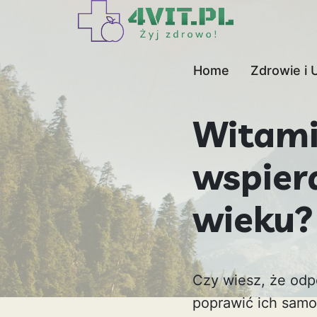
Home
Zdrowie i 
Witami
wspier
wieku?
Czy wiesz, że odp
poprawić ich samop