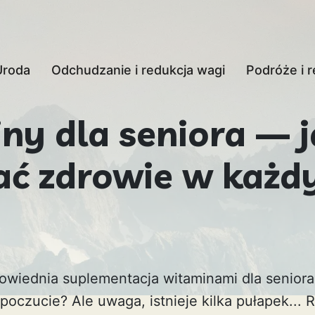
Uroda
Odchudzanie i redukcja wagi
Podróże i r
ny dla seniora — j
ać zdrowie w każ
owiednia suplementacja witaminami dla senior
oczucie? Ale uwaga, istnieje kilka pułapek...
R