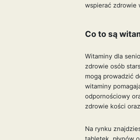
wspierać zdrowie
Co to są wita
Witaminy dla senio
zdrowie osób star
mogą prowadzić d
witaminy pomagają
odpornościowy ora
zdrowie kości oraz
Na rynku znajdzie
tabletek, płynów 