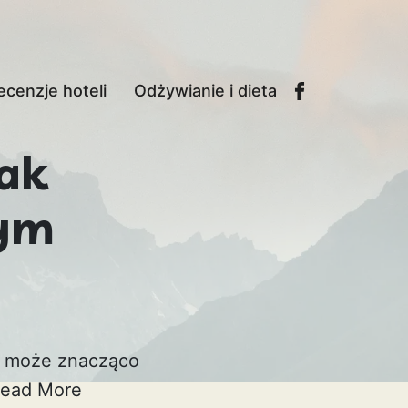
ecenzje hoteli
Odżywianie i dieta
ak
dym
a może znacząco
ead More