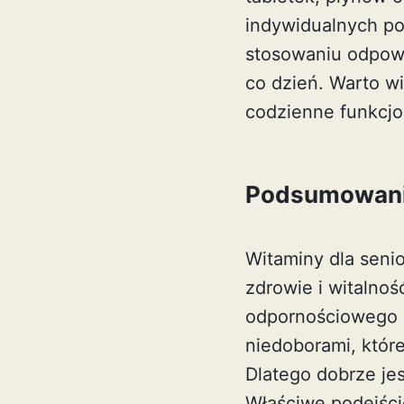
indywidualnych pot
stosowaniu odpowi
co dzień. Warto w
codzienne funkcj
Podsumowan
Witaminy dla seni
zdrowie i witalnoś
odpornościowego o
niedoborami, któ
Dlatego dobrze je
Właściwe podejści