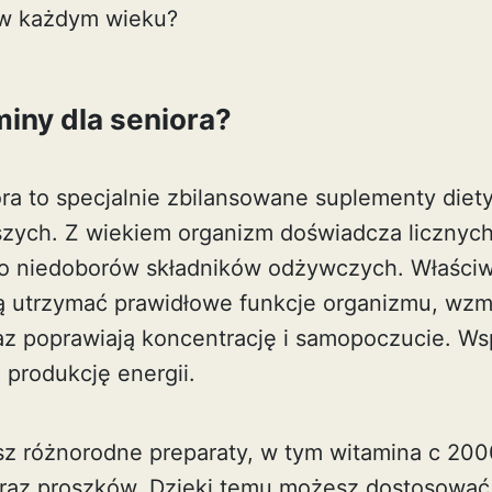
 w każdym wieku?
miny dla seniora?
ra to specjalnie zbilansowane suplementy diety
szych. Z wiekiem organizm doświadcza licznych
o niedoborów składników odżywczych. Właściw
 utrzymać prawidłowe funkcje organizmu, wzm
z poprawiają koncentrację i samopoczucie. Wsp
 produkcję energii.
sz różnorodne preparaty, w tym
witamina c 200
oraz proszków. Dzięki temu możesz dostosować