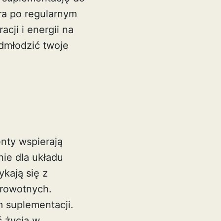
ra po regularnym
ji i energii na
dmłodzić twoje
nty wspierają
nie dla układu
kają się z
rowotnych.
m suplementacji.
 życia w