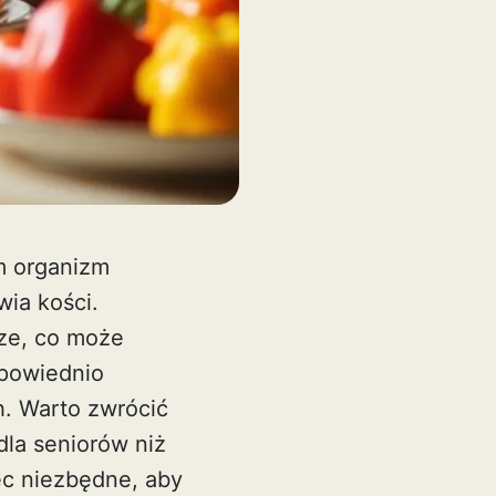
m organizm
wia kości.
ze, co może
powiednio
. Warto zwrócić
dla seniorów niż
ęc niezbędne, aby