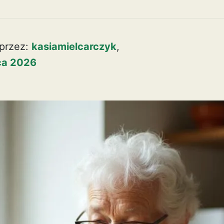
przez:
kasiamielcarczyk
,
pca 2026