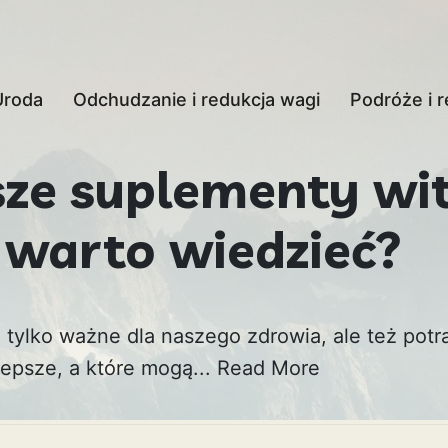
Uroda
Odchudzanie i redukcja wagi
Podróże i r
sze suplementy wi
 warto wiedzieć?
 tylko ważne dla naszego zdrowia, ale też potr
lepsze, a które mogą...
Read More