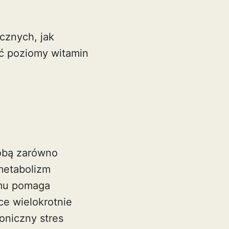
cznych, jak
ać poziomy witamin
sobą zarówno
metabolizm
emu pomaga
ce wielokrotnie
oniczny stres