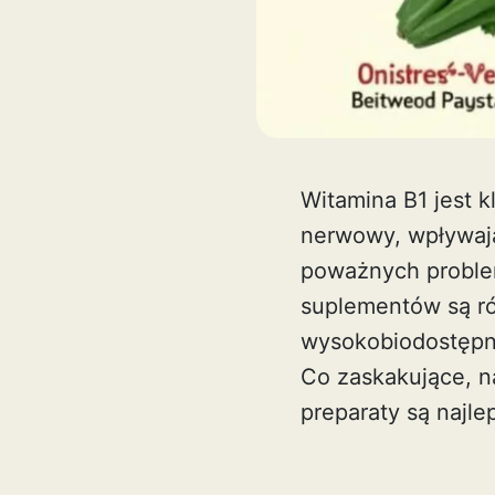
Witamina B1 jest k
nerwowy, wpływają
poważnych problem
suplementów są ró
wysokobiodostępne
Co zaskakujące, n
preparaty są najl