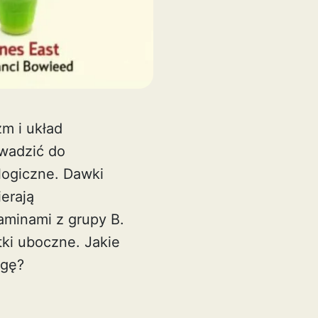
zm i układ
owadzić do
logiczne. Dawki
erają
aminami z grupy B.
ki uboczne. Jakie
agę?