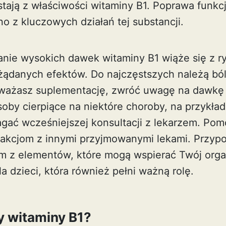
stają z właściwości witaminy B1. Poprawa funk
o z kluczowych działań tej substancji.
nie wysokich dawek witaminy B1 wiąże się z r
żądanych efektów. Do najczęstszych należą ból
rozważasz suplementację, zwróć uwagę na daw
oby cierpiące na niektóre choroby, na przykład
ać wcześniejszej konsultacji z lekarzem. Pom
akcjom z innymi przyjmowanymi lekami. Przyp
nym z elementów, które mogą wspierać Twój or
a dzieci
, która również pełni ważną rolę.
y witaminy B1?