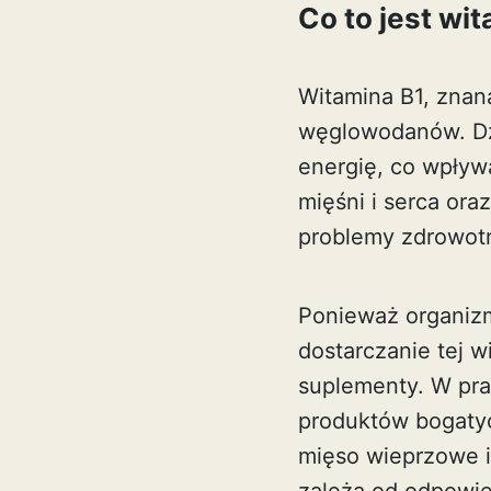
Co to jest wi
Witamina B1, znana
węglowodanów. Dz
energię, co wpływ
mięśni i serca ora
problemy zdrowotn
Ponieważ organizm
dostarczanie tej w
suplementy. W pra
produktów bogatyc
mięso wieprzowe i