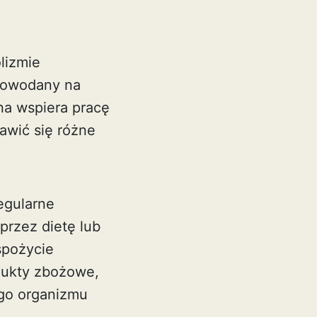
lizmie
lowodany na
na wspiera pracę
jawić się różne
egularne
przez dietę lub
spożycie
odukty zbożowe,
ego organizmu