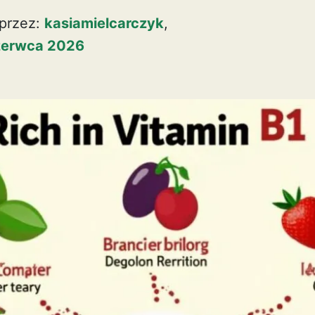
przez:
kasiamielcarczyk
,
zerwca 2026