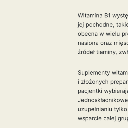
Witamina B1 występ
jej pochodne, taki
obecna w wielu pr
nasiona oraz mięs
źródeł tiaminy, zw
Suplementy witami
i złożonych prepa
pacjentki wybieraj
Jednoskładnikowe 
uzupełnianiu tylk
wsparcie całej gru