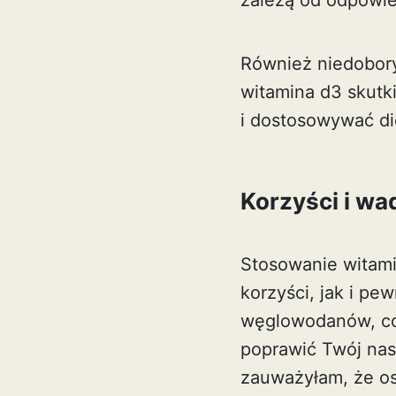
zależą od odpowied
Również niedobor
witamina d3 skutk
i dostosowywać di
Korzyści i wa
Stosowanie witami
korzyści, jak i p
węglowodanów, co 
poprawić Twój nas
zauważyłam, że os