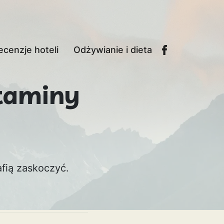
ecenzje hoteli
Odżywianie i dieta
taminy
afią zaskoczyć.