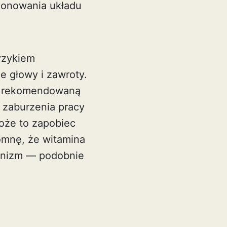
cjonowania układu
yzykiem
e głowy i zawroty.
kę rekomendowaną
 zaburzenia pracy
oże to zapobiec
omnę, że witamina
ganizm — podobnie