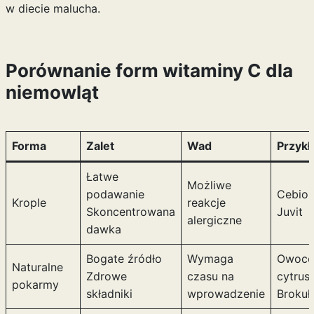
w diecie malucha.
Porównanie form witaminy C dla
niemowląt
Forma
Zalet
Wad
Przykł
Łatwe
Możliwe
podawanie
Cebion
Krople
reakcje
Skoncentrowana
Juvit
alergiczne
dawka
Bogate źródło
Wymaga
Owoce
Naturalne
Zdrowe
czasu na
cytrus
pokarmy
składniki
wprowadzenie
Brokuł