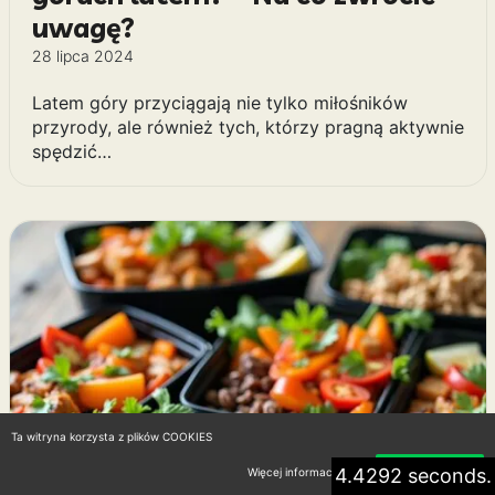
uwagę?
28 lipca 2024
Latem góry przyciągają nie tylko miłośników
przyrody, ale również tych, którzy pragną aktywnie
spędzić…
Ta witryna korzysta z plików COOKIES
4.4292 seconds.
Więcej informacji
Akceptuję