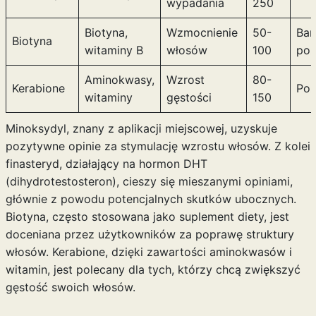
wypadania
250
Biotyna,
Wzmocnienie
50-
Bar
Biotyna
witaminy B
włosów
100
poz
Aminokwasy,
Wzrost
80-
Kerabione
Poz
witaminy
gęstości
150
Minoksydyl, znany z aplikacji miejscowej, uzyskuje
pozytywne opinie za stymulację wzrostu włosów. Z kolei
finasteryd, działający na hormon DHT
(dihydrotestosteron), cieszy się mieszanymi opiniami,
głównie z powodu potencjalnych skutków ubocznych.
Biotyna, często stosowana jako suplement diety, jest
doceniana przez użytkowników za poprawę struktury
włosów. Kerabione, dzięki zawartości aminokwasów i
witamin, jest polecany dla tych, którzy chcą zwiększyć
gęstość swoich włosów.