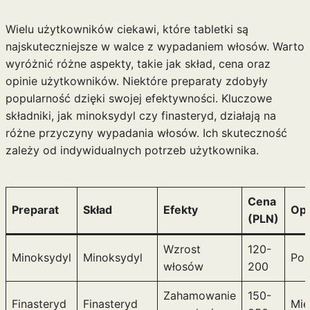
Wielu użytkowników ciekawi, które tabletki są
najskuteczniejsze w walce z wypadaniem włosów. Warto
wyróżnić różne aspekty, takie jak skład, cena oraz
opinie użytkowników. Niektóre preparaty zdobyły
popularność dzięki swojej efektywności. Kluczowe
składniki, jak minoksydyl czy finasteryd, działają na
różne przyczyny wypadania włosów. Ich skuteczność
zależy od indywidualnych potrzeb użytkownika.
Cena
Preparat
Skład
Efekty
Opi
(PLN)
Wzrost
120-
Minoksydyl
Minoksydyl
Poz
włosów
200
Zahamowanie
150-
Finasteryd
Finasteryd
Mie