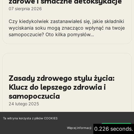
zdrowe i smaczne detoksykacje
07 sierpnia 2026
Czy kiedykolwiek zastanawiałeś się, jakie składniki
wyciskania soku mogą znacząco wpłynąć na twoje
samopoczucie? Oto kilka pomysłów...
Zasady zdrowego stylu życia:
Klucz do lepszego zdrowia i
samopoczucia
24 lutego 2025
Zasady zdrowego stylu życia mają moc
Ta witryna korzysta z plików COOKIES
transformacji! Odkryj, jak zbalansowana dieta i
0.226 seconds.
Więcej informacji
Akceptuję
aktywność mogą zmienić Twoje życie. Co się