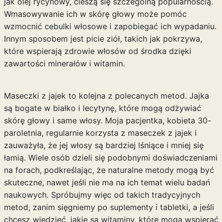
jak olej rycynowy, cieszą się szczególną popularnością.
Wmasowywanie ich w skórę głowy może pomóc
wzmocnić cebulki włosowe i zapobiegać ich wypadaniu.
Innym sposobem jest picie ziół, takich jak pokrzywa,
które wspierają zdrowie włosów od środka dzięki
zawartości minerałów i witamin.
Maseczki z jajek to kolejna z polecanych metod. Jajka
są bogate w białko i lecytynę, które mogą odżywiać
skórę głowy i same włosy. Moja pacjentka, kobieta 30-
paroletnia, regularnie korzysta z maseczek z jajek i
zauważyła, że jej włosy są bardziej lśniące i mniej się
łamią. Wiele osób dzieli się podobnymi doświadczeniami
na forach, podkreślając, że naturalne metody mogą być
skuteczne, nawet jeśli nie ma na ich temat wielu badań
naukowych. Spróbujmy więc od takich tradycyjnych
metod, zanim sięgniemy po suplementy i tabletki, a jeśli
chcesz wiedzieć,
jakie są witaminy
, które mogą wspierać