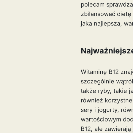
polecam sprawdzan
zbilansować dietę 
jaka najlepsza
, wa
Najważniejsze
Witaminę B12 znaj
szczególnie wątrób
także ryby, takie j
również korzystne
sery i jogurty, ró
wartościowym doda
B12, ale zawierają