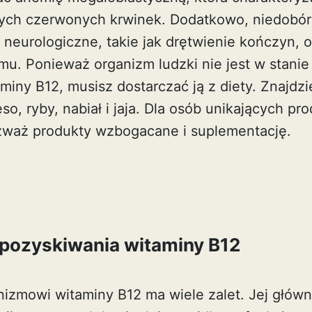
łych czerwonych krwinek. Dodatkowo, niedobó
neurologiczne, takie jak drętwienie kończyn, 
mu. Ponieważ organizm ludzki nie jest w stanie
iny B12, musisz dostarczać ją z diety. Znajdzi
so, ryby, nabiał i jaja. Dla osób unikających pr
zważ produkty wzbogacane i suplementację.
 pozyskiwania witaminy B12
izmowi witaminy B12 ma wiele zalet. Jej główną