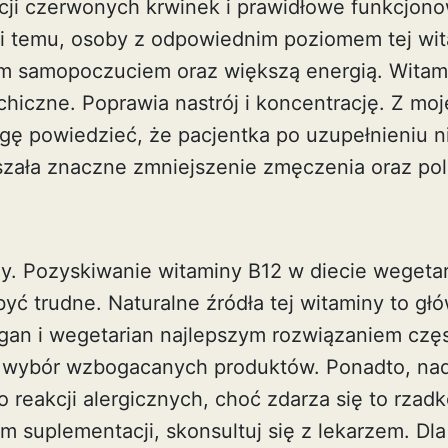
cji czerwonych krwinek i prawidłowe funkcjon
i temu, osoby z odpowiednim poziomem tej wi
ym samopoczuciem oraz większą energią. Witam
chiczne. Poprawia nastrój i koncentrację. Z mo
ę powiedzieć, że pacjentka po uzupełnieniu 
szała znaczne zmniejszenie zmęczenia oraz po
.
y. Pozyskiwanie witaminy B12 w diecie wegetari
yć trudne. Naturalne źródła tej witaminy to gł
gan i wegetarian najlepszym rozwiązaniem częs
b wybór wzbogacanych produktów. Ponadto, nad
reakcji alergicznych, choć zdarza się to rzadk
m suplementacji, skonsultuj się z lekarzem. Dl