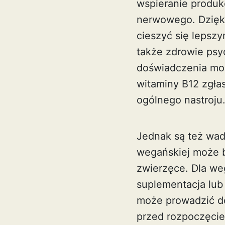
wspieranie produk
nerwowego. Dzięk
cieszyć się lepsz
także zdrowie psy
doświadczenia mog
witaminy B12 zgła
ogólnego nastroju
Jednak są też wad
wegańskiej może b
zwierzęce. Dla we
suplementacja lu
może prowadzić do 
przed rozpoczęcie