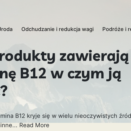
Uroda
Odchudzanie i redukcja wagi
Podróże i r
produkty zawierają
nę B12 w czym ją
ć?
amina B12 kryje się w wielu nieoczywistych źró
 inne...
Read More