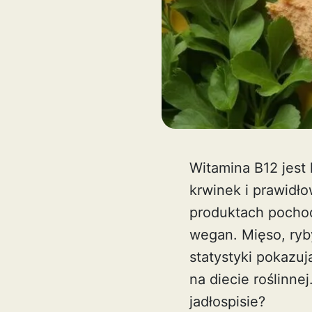
Witamina B12 jest
krwinek i prawidł
produktach pochod
wegan. Mięso, ryb
statystyki pokazuj
na diecie roślinn
jadłospisie?