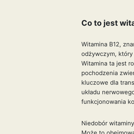
Co to jest wi
Witamina B12, zna
odżywczym, który 
Witamina ta jest 
pochodzenia zwier
kluczowe dla tran
układu nerwowego 
funkcjonowania k
Niedobór witamin
Może to obejmować