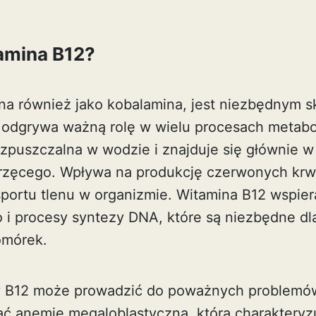
tamina B12?
na również jako kobalamina, jest niezbędnym s
odgrywa ważną rolę w wielu procesach metabo
rozpuszczalna w wodzie i znajduje się głównie 
zęcego. Wpływa na produkcję czerwonych krwi
sportu tlenu w organizmie. Witamina B12 wspie
i procesy syntezy DNA, które są niezbędne dl
omórek.
y B12 może prowadzić do poważnych problemó
 anemię megaloblastyczną, która charakteryzu