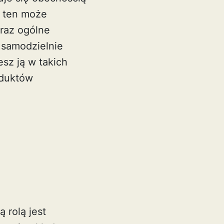
r ten może
oraz ogólne
 samodzielnie
esz ją w takich
oduktów
 rolą jest