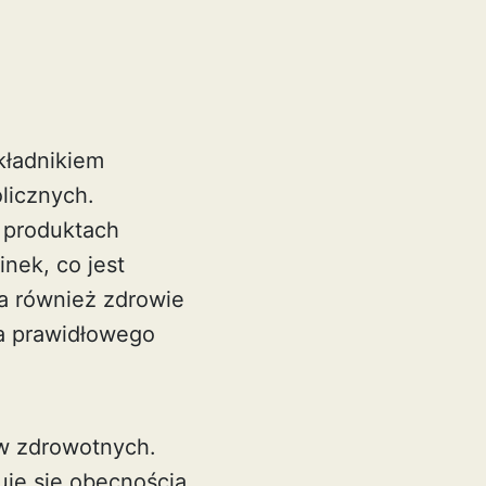
kładnikiem
licznych.
w produktach
nek, co jest
ra również zdrowie
a prawidłowego
w zdrowotnych.
je się obecnością