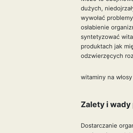
dużych, niedojrza
wywołać problemy 
osłabienie organiz
syntetyzować witam
produktach jak mię
odzwierzęcych ro
witaminy na włosy
Zalety i wady
Dostarczanie organ