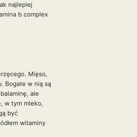
k najlepiej
tamina b complex
erzęcego. Mięso,
y. Bogate w nią są
obalaminę, ale
, w tym mleko,
ogą być
ródłem witaminy