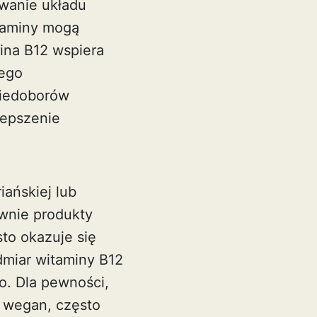
owanie układu
taminy mogą
ina B12 wspiera
jego
niedoborów
lepszenie
ańskiej lub
ównie produkty
to okazuje się
miar witaminy B12
o. Dla pewności,
a wegan, często