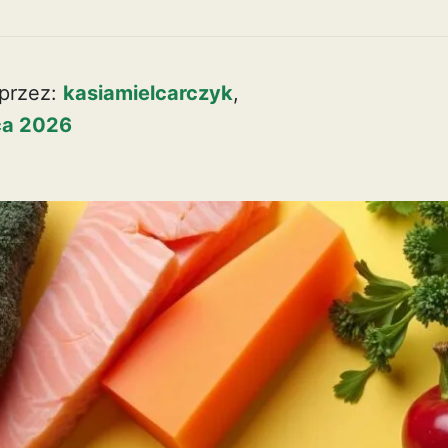
przez:
kasiamielcarczyk
,
pca 2026