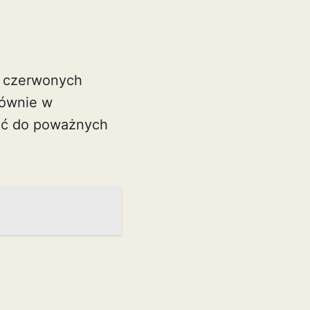
ji czerwonych
łównie w
ić do poważnych