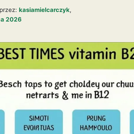
przez:
kasiamielcarczyk
,
pca 2026