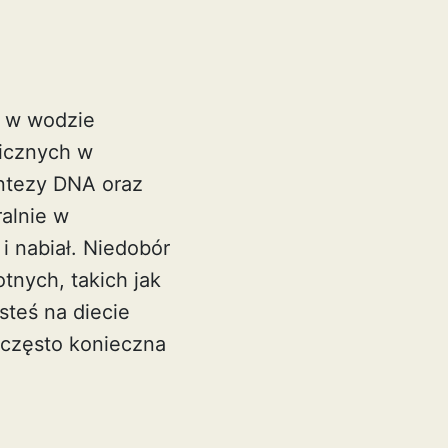
ą w wodzie
licznych w
yntezy DNA oraz
alnie w
i nabiał. Niedobór
nych, takich jak
steś na diecie
 często konieczna