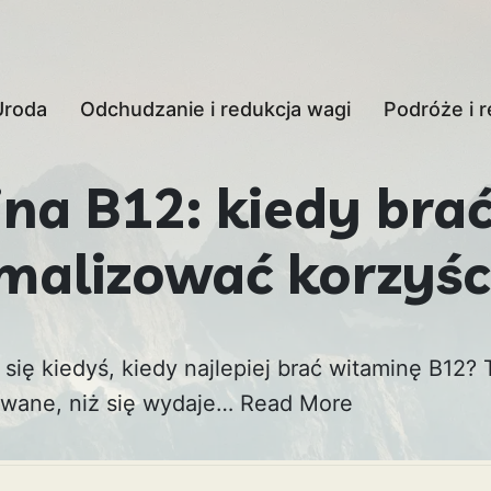
Uroda
Odchudzanie i redukcja wagi
Podróże i r
na B12: kiedy brać
alizować korzyśc
się kiedyś, kiedy najlepiej brać witaminę B12?
owane, niż się wydaje…
Read More