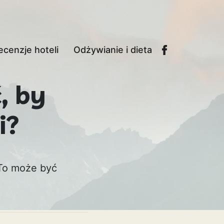
ecenzje hoteli
Odżywianie i dieta
, by
i?
 To może być