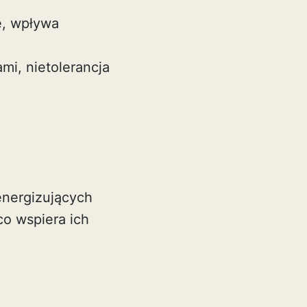
ę, wpływa
mi, nietolerancja
energizujących
co wspiera ich