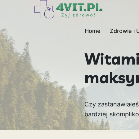
Home
Zdrowie i 
Witami
maksym
Czy zastanawiałeś 
bardziej skomplik