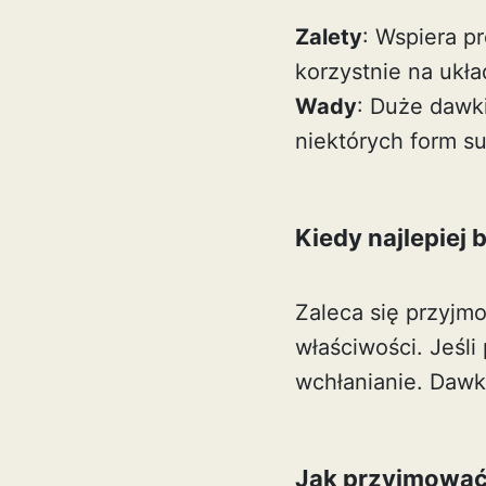
Zalety
: Wspiera p
korzystnie na ukł
Wady
: Duże dawki
niektórych form s
Kiedy najlepiej 
Zaleca się przyjmo
właściwości. Jeśli
wchłanianie. Dawk
Jak przyjmować