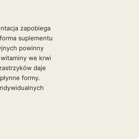
entacja zapobiega
 forma suplementu
cyjnych powinny
 witaminy we krwi
zastrzyków daje
 płynne formy.
 indywidualnych