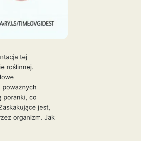
tacja tej
e roślinnej.
dłowe
o poważnych
 poranki, co
Zaskakujące jest,
rzez organizm. Jak