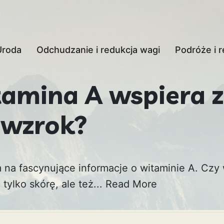
Uroda
Odchudzanie i redukcja wagi
Podróże i r
tamina A wspiera 
 wzrok?
m na fascynujące informacje o witaminie A. Czy 
tylko skórę, ale też...
Read More