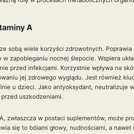
ważną rolę w procesach metabolicznych organi
itaminy A
 ze sobą wiele korzyści zdrowotnych. Poprawia 
 w zapobieganiu nocnej ślepocie. Wspiera ukł
ie przed infekcjami. Korzystnie wpływa na sk
howaniu jej zdrowego wyglądu. Jest również klu
lnie u dzieci. Jako antyoksydant, neutralizuje w
 przed uszkodzeniami.
A, zwłaszcza w postaci suplementów, może pr
awia się to bólami głowy, nudnościami, a nawe