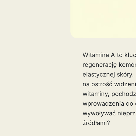
Witamina A to klu
regenerację komór
elastycznej skóry.
na ostrość widzeni
witaminy, pochodzą
wprowadzenia do 
wywoływać nieprzy
źródłami?