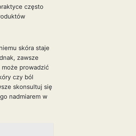
praktyce często
produktów
niemu skóra staje
jednak, zawsze
r może prowadzić
kóry czy ból
ze skonsultuj się
ego nadmiarem w