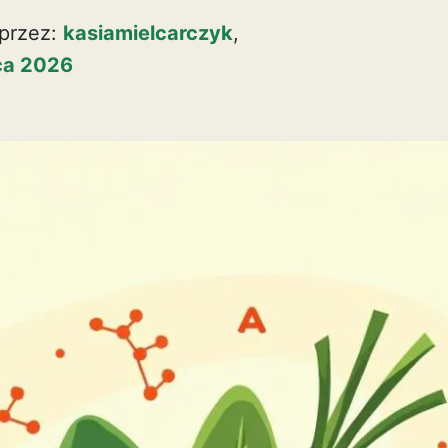
przez:
kasiamielcarczyk
,
pca 2026