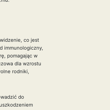
zmu.
widzenie, co jest
ad immunologiczny,
órę, pomagając w
czowa dla wzrostu
olne rodniki,
owadzić do
t uszkodzeniem