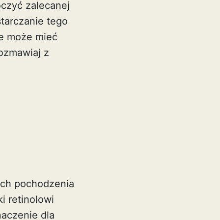
czyć zalecanej
starczanie tego
kie może mieć
rozmawiaj z
tach pochodzenia
i retinolowi
aczenie dla