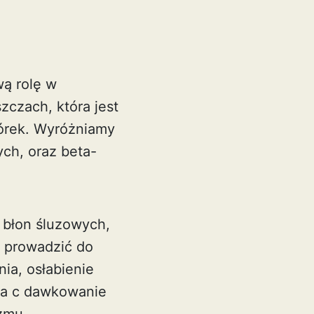
wą rolę w
zczach, która jest
órek. Wyróżniamy
ych, oraz beta-
 błon śluzowych,
e prowadzić do
ia, osłabienie
na c dawkowanie