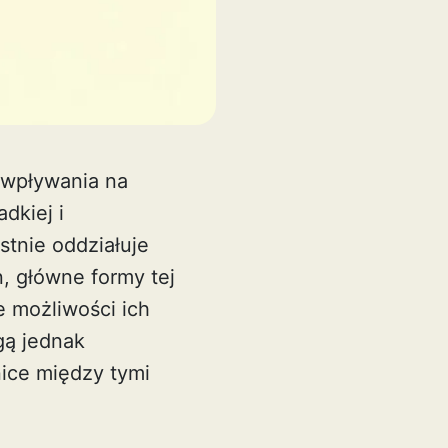
 wpływania na
dkiej i
stnie oddziałuje
n, główne formy tej
e możliwości ich
ą jednak
ice między tymi