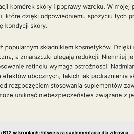
cji komórek skóry i poprawy wzroku. W mojej 
i, które dzięki odpowiedniemu spożyciu tych 
 kondycji skóry.
ież popularnym składnikiem kosmetyków. Dzięki 
yczna, a zmarszczki ulegają redukcji. Niemniej 
osowanie retinolu wymaga ostrożności. Nadmia
 efektów ubocznych, takich jak podrażnienia s
zed rozpoczęciem stosowania suplementów zaws
omoże uniknąć niebezpieczeństwa związane z j
 B12 w kroplach: łatwiejsza suplementacja dla zdrowia