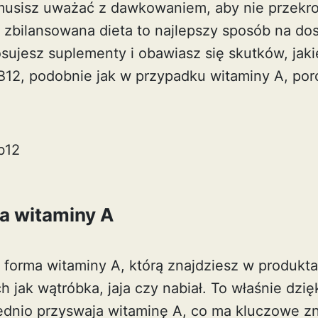
musisz uważać z dawkowaniem, aby nie przekro
że zbilansowana dieta to najlepszy sposób na do
tosujesz suplementy i obawiasz się skutków, ja
B12
, podobnie jak w przypadku witaminy A, po
b12
ma witaminy A
a forma witaminy A, którą znajdziesz w produk
h jak wątróbka, jaja czy nabiał. To właśnie dzięk
dnio przyswaja witaminę A, co ma kluczowe zn