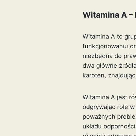
Witamina A – k
Witamina A to gru
funkcjonowaniu or
niezbędna do pra
dwa główne źródła:
karoten, znajdując
Witamina A jest r
odgrywając rolę w
poważnych problem
układu odporności