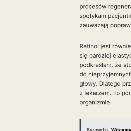
procesów regenera
spotykam pacjentk
zauważają poprawę
Retinol jest równ
się bardziej elast
podkreślam, że st
do nieprzyjemnych
głowy. Dlatego pr
z lekarzem. To p
organizmie.
Sprawdź:
Witamina