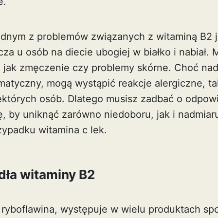
e.
 jednym z problemów związanych z witaminą B2 j
za u osób na diecie ubogiej w białko i nabiał.
 jak zmęczenie czy problemy skórne. Choć nad
matyczny, mogą wystąpić reakcje alergiczne, t
ektórych osób. Dlatego musisz zadbać o odpow
, by uniknąć zarówno niedoboru, jak i nadmiaru
rzypadku
witamina c lek
.
dła witaminy B2
i ryboflawina, występuje w wielu produktach s