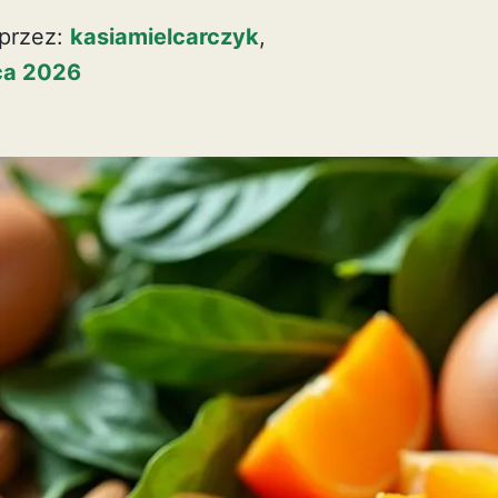
przez:
kasiamielcarczyk
,
pca 2026