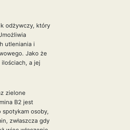
ik odżywczy, który
Umożliwia
 utleniania i
erwowego. Jako że
lościach, a jej
az zielone
mina B2 jest
o spotykam osoby,
in, zwłaszcza gdy