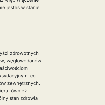
aż więc włączenie
ie jesteś w stanie
zyści zdrowotnych
zów, węglowodanów
właściwościom
oksydacyjnym, co
ków zewnętrznych,
iera również
lny stan zdrowia