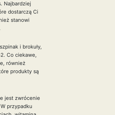
. Najbardziej
tóre dostarczą Ci
nież stanowi
.
szpinak i brokuły,
B2. Co ciekawe,
e, również
tóre produkty są
e jest zwrócenie
. W przypadku
ciach,
witamina