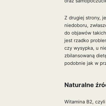
oraz samopoczuci
Z drugiej strony,
niedoboru, zwłaszc
do objawów takich
jest rzadko proble
czy wysypka, u ni
zbilansowaną dietę
podobnie jak w p
Naturalne źró
Witamina B2, czyl