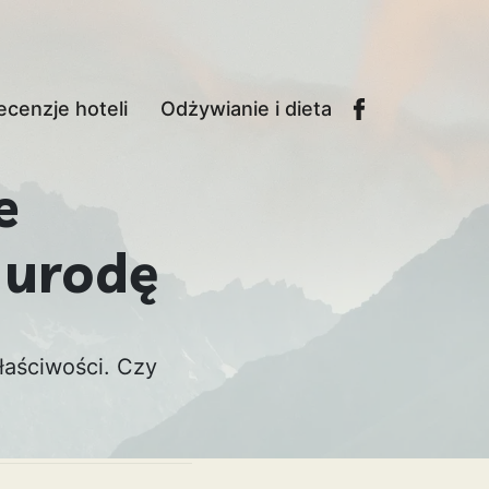
ecenzje hoteli
Odżywianie i dieta
e
 urodę
łaściwości. Czy