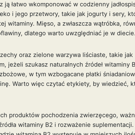
z ją łatwo wkomponować w codzienny jadłospis
ko i jego przetwory, takie jak jogurty i sery, k
tej witaminy. Mięso, a zwłaszcza wątróbka, rów
flawiny, dlatego warto uwzględniać je w diecie
zechy oraz zielone warzywa liściaste, takie jak 
, jeżeli szukasz naturalnych źródeł witaminy 
 zbożowe, w tym wzbogacane płatki śniadaniow
inę. Warto więc czytać etykiety, by wiedzieć, k
ych produktów pochodzenia zwierzęcego, ważn
 źródła witaminy B2 i rozważenie suplementacji
 gdzie witamina B2 występuje w mniejszych iloś