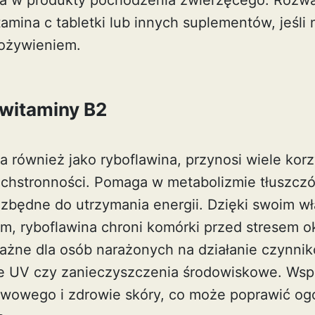
oga w produkty pochodzenia zwierzęcego. Rozw
tamina c tabletki
lub innych suplementów, jeśli n
pożywieniem.
 witaminy B2
a również jako ryboflawina, przynosi wiele kor
zechstronności. Pomaga w metabolizmie tłuszc
niezbędne do utrzymania energii. Dzięki swoim 
ym, ryboflawina chroni komórki przed stresem 
ważne dla osób narażonych na działanie czynni
e UV czy zanieczyszczenia środowiskowe. Wsp
rwowego i zdrowie skóry, co może poprawić ogó