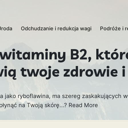
Uroda
Odchudzanie i redukcja wagi
Podróże i r
 witaminy B2, któr
ią twoje zdrowie i
a jako ryboflawina, ma szereg zaskakujących w
płynąć na Twoją skórę...?
Read More