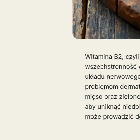
Witamina B2, czyl
wszechstronność w
układu nerwowego.
problemom dermato
mięso oraz zielon
aby uniknąć niedo
może prowadzić d