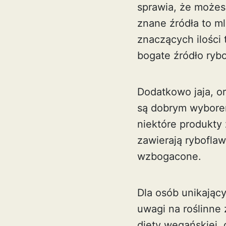
sprawia, że możes
znane źródła to mle
znaczących ilości 
bogate źródło rybo
Dodatkowo jaja, or
są dobrym wyborem
niektóre produkty
zawierają ryboflaw
wzbogacone.
Dla osób unikając
uwagi na roślinne
diety wegańskiej,