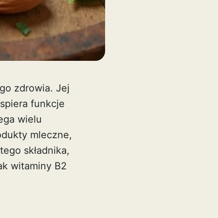
go zdrowia. Jej
spiera funkcje
ega wielu
odukty mleczne,
tego składnika,
ak witaminy B2