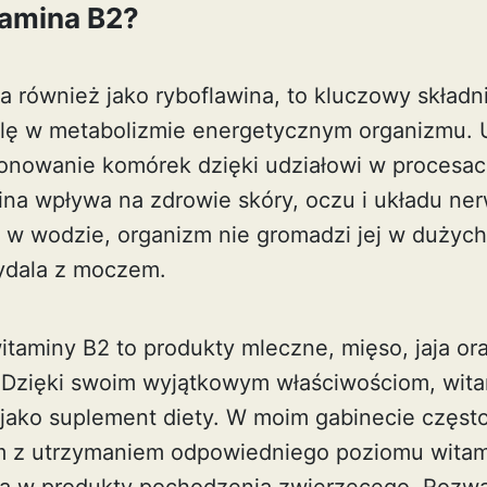
tamina B2?
a również jako ryboflawina, to kluczowy składn
olę w metabolizmie energetycznym organizmu. 
onowanie komórek dzięki udziałowi w procesach
wina wpływa na zdrowie skóry, oczu i układu n
 w wodzie, organizm nie gromadzi jej w dużych i
ydala z moczem.
itaminy B2 to produkty mleczne, mięso, jaja or
. Dzięki swoim wyjątkowym właściwościom, wita
jako suplement diety. W moim gabinecie częst
m z utrzymaniem odpowiedniego poziomu witam