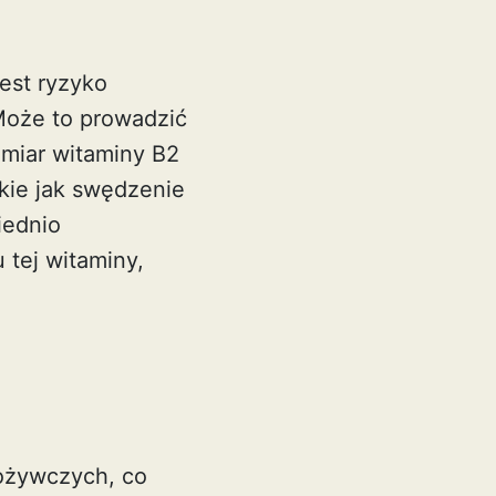
est ryzyko
 Może to prowadzić
miar witaminy B2
akie jak swędzenie
iednio
 tej witaminy,
pożywczych, co