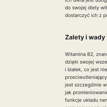
ich dieta jest ub
do swojej diety
wi
dostarczyć ich z 
Zalety i wady
Witamina B2, znan
dzięki swojej ws
i białek, co jest 
przeciwutleniając
jest szczególnie 
jak promieniowani
funkcje układu ne