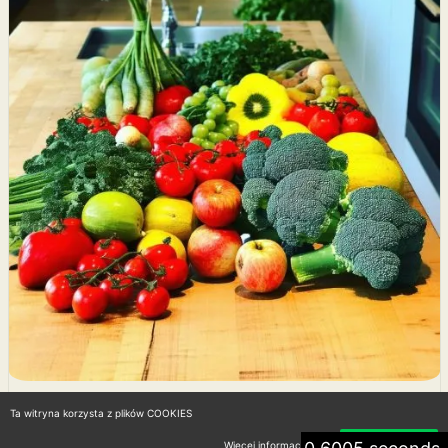
Ta witryna korzysta z plików COOKIES
Zdrowy tryb życia – kluczowe
Więcej informacji
Akceptuję