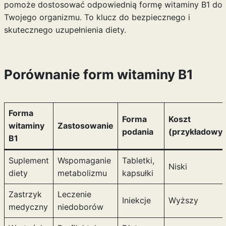
pomoże dostosować odpowiednią formę witaminy B1 do
Twojego organizmu. To klucz do bezpiecznego i
skutecznego uzupełnienia diety.
Porównanie form witaminy B1
Forma
Forma
Koszt
witaminy
Zastosowanie
podania
(przykładowy)
B1
Suplement
Wspomaganie
Tabletki,
Niski
diety
metabolizmu
kapsułki
Zastrzyk
Leczenie
Iniekcje
Wyższy
medyczny
niedoborów