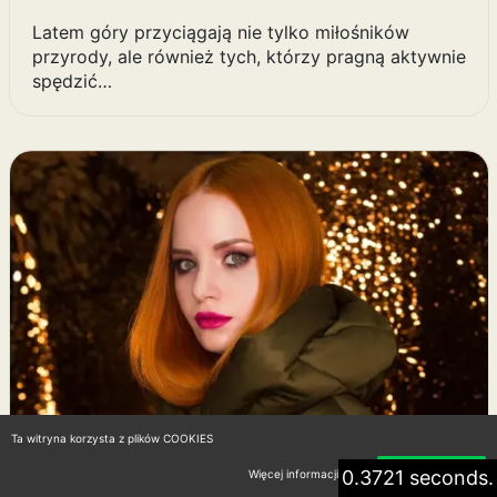
Latem góry przyciągają nie tylko miłośników
przyrody, ale również tych, którzy pragną aktywnie
spędzić…
Ta witryna korzysta z plików COOKIES
0.3721 seconds.
Więcej informacji
Akceptuję