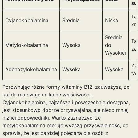
su
Tab
Cyjanokobalamina
Średnia
Niska
kr
Średnia
Tab
Metylokobalamina
Wysoka
do
za
Wysokiej
Zas
Adenozylokobalamina
Wysoka
Wysoka
tab
Porównując różne formy witaminy B12, zauważysz, że
każda ma swoje unikalne właściwości.
Cyjanokobalamina, najtańsza i powszechnie dostępna,
jest stosunkowo dobrze przyswajalna, ale nieco mniej
niż jej odpowiedniki. Warto zaznaczyć, że
metylokobalamina oferuje wyższą przyswajalność, co
sprawia, że jest bardziej polecana dla osób z