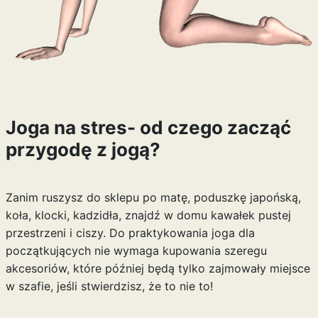
Joga na stres- od czego zacząć
przygodę z jogą?
Zanim ruszysz do sklepu po matę, poduszkę japońską,
koła, klocki, kadzidła, znajdź w domu kawałek pustej
przestrzeni i ciszy. Do praktykowania joga dla
początkujących nie wymaga kupowania szeregu
akcesoriów, które później będą tylko zajmowały miejsce
w szafie, jeśli stwierdzisz, że to nie to!