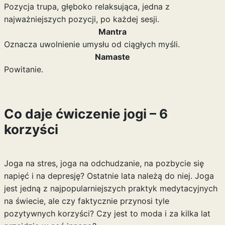
Pozycja trupa, głęboko relaksująca, jedna z
najważniejszych pozycji, po każdej sesji.
Mantra
Oznacza uwolnienie umysłu od ciągłych myśli.
Namaste
Powitanie.
Co daje ćwiczenie jogi – 6
korzyści
Joga na stres, joga na odchudzanie, na pozbycie się
napięć i na depresję? Ostatnie lata należą do niej. Joga
jest jedną z najpopularniejszych praktyk medytacyjnych
na świecie, ale czy faktycznie przynosi tyle
pozytywnych korzyści? Czy jest to moda i za kilka lat