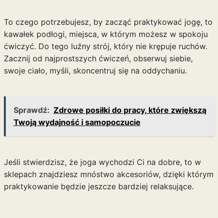
To czego potrzebujesz, by zacząć praktykować jogę, to
kawałek podłogi, miejsca, w którym możesz w spokoju
ćwiczyć. Do tego luźny strój, który nie krępuje ruchów.
Zacznij od najprostszych ćwiczeń, obserwuj siebie,
swoje ciało, myśli, skoncentruj się na oddychaniu.
Sprawdź:
Zdrowe posiłki do pracy, które zwiększą
Twoją wydajność i samopoczucie
Jeśli stwierdzisz, że joga wychodzi Ci na dobre, to w
sklepach znajdziesz mnóstwo akcesoriów, dzięki którym
praktykowanie będzie jeszcze bardziej relaksujące.