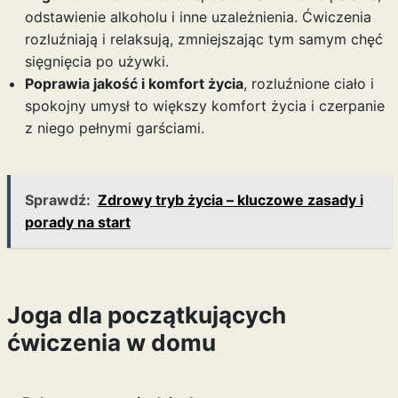
odstawienie alkoholu i inne uzależnienia. Ćwiczenia
rozluźniają i relaksują, zmniejszając tym samym chęć
sięgnięcia po używki.
Poprawia jakość i komfort życia
, rozluźnione ciało i
spokojny umysł to większy komfort życia i czerpanie
z niego pełnymi garściami.
Sprawdź:
Zdrowy tryb życia – kluczowe zasady i
porady na start
Joga dla początkujących
ćwiczenia w domu