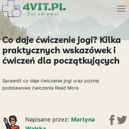
Co daje ćwiczenie jogi? Kilka
praktycznych wskazówek i
ćwiczeń dla początkujących
Sprawdź co daje ćwiczenie jogi oraz poznaj
podstawowe ćwiczenia
Read More
Napisane przez:
Martyna
Walska
,