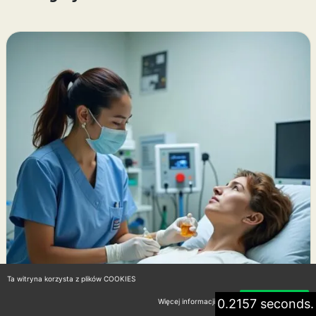
Ta witryna korzysta z plików COOKIES
0.2157 seconds.
Więcej informacji
Akceptuję