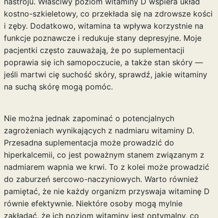
nastroju. Właściwy poziom witaminy D wspiera układ
kostno-szkieletowy, co przekłada się na zdrowsze kości
i zęby. Dodatkowo, witamina ta wpływa korzystnie na
funkcje poznawcze i redukuje stany depresyjne. Moje
pacjentki często zauważają, że po suplementacji
poprawia się ich samopoczucie, a także stan skóry —
jeśli martwi cię suchość skóry, sprawdź,
jakie witaminy
na suchą skórę
mogą pomóc.
Nie można jednak zapominać o potencjalnych
zagrożeniach wynikających z nadmiaru witaminy D.
Przesadna suplementacja może prowadzić do
hiperkalcemii, co jest poważnym stanem związanym z
nadmiarem wapnia we krwi. To z kolei może prowadzić
do zaburzeń sercowo-naczyniowych. Warto również
pamiętać, że nie każdy organizm przyswaja witaminę D
równie efektywnie. Niektóre osoby mogą mylnie
zakładać, że ich poziom witaminy jest optymalny, co