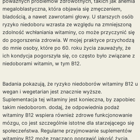
poważnych problemów zdrowotnych, takich jak anemia
megaloblastyczna, która objawia się zmęczeniem,
bladością, a nawet zawrotami głowy. U starszych osób
ryzyko niedoboru wzrasta ze względu na zmniejszoną
zdolność wchłaniania witaminy, co może przyczynić się
do pogorszenia zdrowia. W mojej praktyce przychodzą
do mnie osoby, które po 60. roku życia zauważyły, że
ich kondycja pogorszyła się, co często było związane z
niedoborami witamin, w tym B12.
Badania pokazują, że ryzyko niedoborów witaminy B12 u
wegan i wegetarian jest znacznie wyższe.
Suplementacja tej witaminy jest konieczna, by zapobiec
takim niedoborom. dodaj, że odpowiednia podaż
witaminy B12 wspiera również zdrowe funkcjonowanie
mózgu, co jest szczególnie istotne dla starzejącego się
społeczeństwa. Regularne przyjmowanie suplementów
witaminy B12 może znacząco poprawić jakość życia,