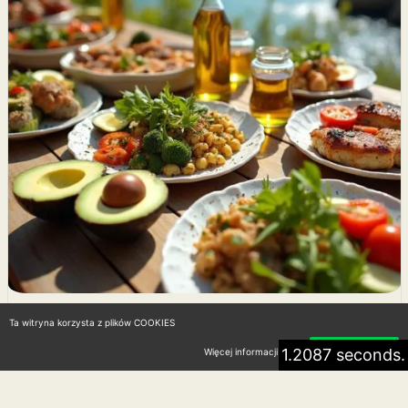
Ta witryna korzysta z plików COOKIES
Dieta keto śródziemnomorska –
1.2087 seconds.
Więcej informacji
Akceptuję
lepsze zdrowie i smaczne posiłki
28 lipca 2026