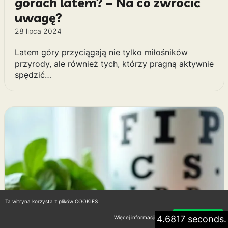
górach latem? – Na co zwrócić
uwagę?
28 lipca 2024
Latem góry przyciągają nie tylko miłośników
przyrody, ale również tych, którzy pragną aktywnie
spędzić…
Ta witryna korzysta z plików COOKIES
4.6817 seconds.
Więcej informacji
Akceptuję