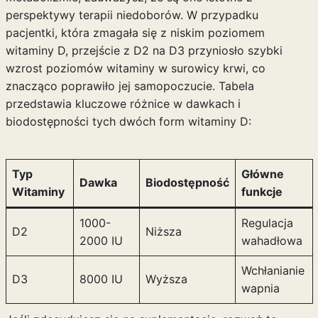
perspektywy terapii niedoborów. W przypadku
pacjentki, która zmagała się z niskim poziomem
witaminy D, przejście z D2 na D3 przyniosło szybki
wzrost poziomów witaminy w surowicy krwi, co
znacząco poprawiło jej samopoczucie. Tabela
przedstawia kluczowe różnice w dawkach i
biodostępności tych dwóch form witaminy D:
Typ
Główne
Dawka
Biodostępność
Witaminy
funkcje
1000-
Regulacja
D2
Niższa
2000 IU
wahadłowa
Wchłanianie
D3
8000 IU
Wyższa
wapnia