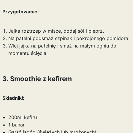
Przygotowanie:
Jajka roztrzep w misce, dodaj sól i pieprz.
Na patelni podsmaż szpinak i pokrojonego pomidora.
Wlej jajka na patelnię i smaż na małym ogniu do
momentu ścięcia.
3. Smoothie z kefirem
Składniki:
200ml kefiru
1 banan
Garść jagód (świeżych lub mrożonych)