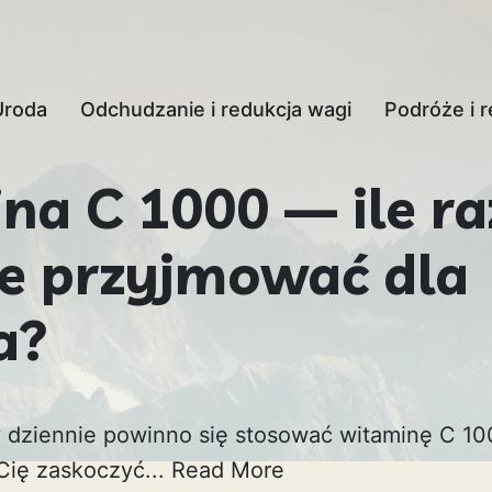
Uroda
Odchudzanie i redukcja wagi
Podróże i r
na C 1000 — ile ra
ie przyjmować dla
a?
zy dziennie powinno się stosować witaminę C 1
ię zaskoczyć...
Read More