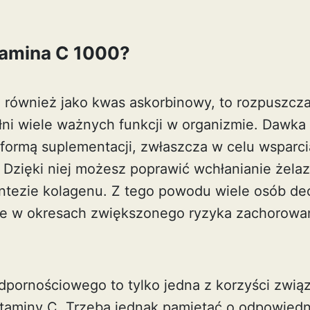
tamina C 1000?
 również jako kwas askorbinowy, to rozpuszcz
ełni wiele ważnych funkcji w organizmie. Dawka
formą suplementacji, zwłaszcza w celu wsparci
Dzięki niej możesz poprawić wchłanianie żelaz
ntezie kolagenu. Z tego powodu wiele osób decy
ie w okresach zwiększonego ryzyka zachorowa
dpornościowego to tylko jedna z korzyści zwią
taminy C. Trzeba jednak pamiętać o odpowied