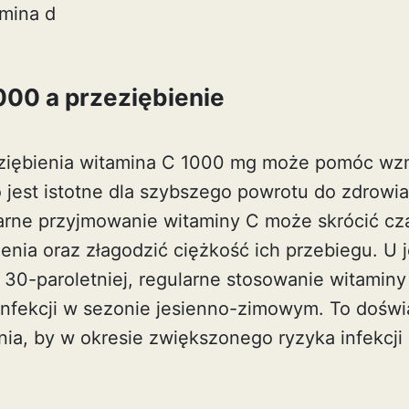
amina d
000 a przeziębienie
ziębienia witamina C 1000 mg może pomóc wz
 jest istotne dla szybszego powrotu do zdrowia
larne przyjmowanie witaminy C może skrócić cz
enia oraz złagodzić ciężkość ich przebiegu. U 
y 30-paroletniej, regularne stosowanie witamin
 infekcji w sezonie jesienno-zimowym. To dośw
nia, by w okresie zwiększonego ryzyka infekcji