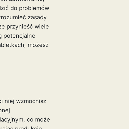
dzić do problemów
 zrozumieć zasady
e przynieść wiele
ą potencjalne
abletkach, możesz
i niej wzmocnisz
onej
ydacyjnym, co może
rając produkcję