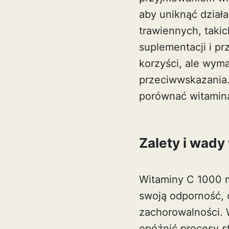
aby uniknąć dział
trawiennych, taki
suplementacji i p
korzyści, ale wyma
przeciwwskazania.
porównać
witamina
Zalety i wady
Witaminy C 1000 m
swoją odporność, 
zachorowalności. 
opóźnić procesy s