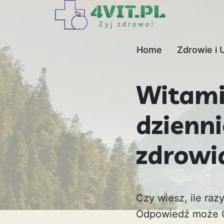
Home
Zdrowie i 
Witami
dzienn
zdrowi
Czy wiesz, ile ra
Odpowiedź może C