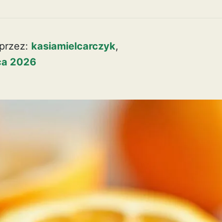
przez:
kasiamielcarczyk
,
pca 2026