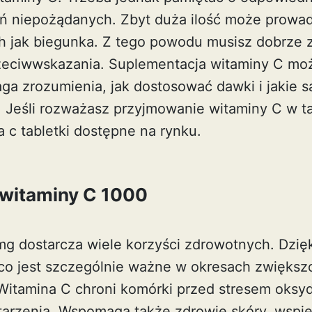
ań niepożądanych. Zbyt duża ilość może prowa
ch jak biegunka. Z tego powodu musisz dobrze
rzeciwwskazania. Suplementacja witaminy C moż
ga zrozumienia, jak dostosować dawki i jakie s
 Jeśli rozważasz przyjmowanie witaminy C w t
 c tabletki
dostępne na rynku.
 witaminy C 1000
g dostarcza wiele korzyści zdrowotnych. Dzięk
co jest szczególnie ważne w okresach zwiększ
Witamina C chroni komórki przed stresem oks
tarzenia. Wspomaga także zdrowie skóry, wspie