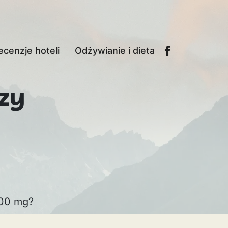
ecenzje hoteli
Odżywianie i dieta
zy
000 mg?