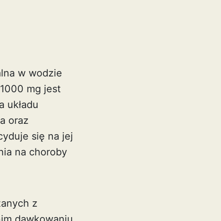
alna w wodzie
 1000 mg jest
a układu
a oraz
duje się na jej
nia na choroby
zanych z
nim dawkowaniu,