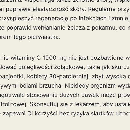
lei poprawia elastyczność skóry. Regularne prz
rzyspieszyć regenerację po infekcjach i zmnie
kże poprawić wchłanianie żelaza z pokarmu, c
orem tego pierwiastka.
ie witaminy C 1000 mg nie jest pozbawione w
wać dolegliwości żołądkowe, takie jak skurcze
pacjentki, kobiety 30-paroletniej, zbyt wysoka
ywymi bólami brzucha. Niekiedy organizm wyd
ługotrwałe stosowanie dużych dawek może pro
rolitowej. Skonsultuj się z lekarzem, aby ustal
 zapewni Ci korzyści bez ryzyka skutków uboc