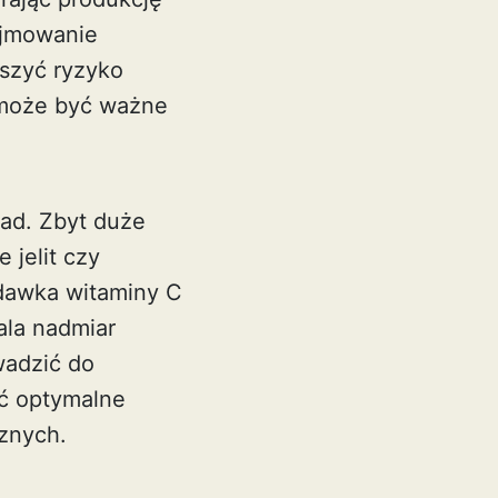
yjmowanie
jszyć ryzyko
o może być ważne
ad. Zbyt duże
 jelit czy
 dawka witaminy C
ala nadmiar
wadzić do
ić optymalne
znych.