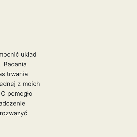
mocnić układ
. Badania
as trwania
jednej z moich
y C pomogło
iadczenie
 rozważyć