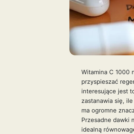
Witamina C 1000 m
przyspieszać rege
interesujące jest 
zastanawia się, il
ma ogromne znacze
Przesadne dawki 
idealną równowag