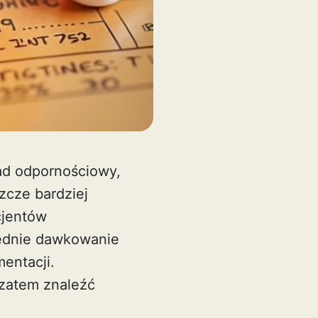
ad odpornościowy,
zcze bardziej
cjentów
wiednie dawkowanie
entacji.
zatem znaleźć