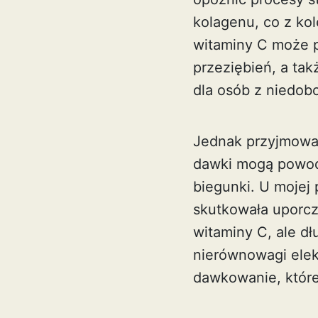
kolagenu, co z ko
witaminy C może p
przeziębień, a ta
dla osób z niedob
Jednak przyjmowan
dawki mogą powodo
biegunki. U mojej 
skutkowała uporcz
witaminy C, ale d
nierównowagi elekt
dawkowanie, które