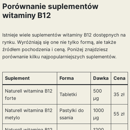
Porównanie suplementów
witaminy B12
Istnieje wiele suplementów witaminy B12 dostępnych na
rynku. Wyróżniają się one nie tylko formą, ale także
źródłem pochodzenia i ceną. Poniżej znajdziesz
porównanie kilku najpopularniejszych suplementów.
Suplement
Forma
Dawka
Cena
Naturell witamina B12
500
Tabletki
35 zł
forte
µg
Naturell witamina B12
Pastylki do
1000
55 zł
metylo
ssania
µg
Naturell witamina B12
1200