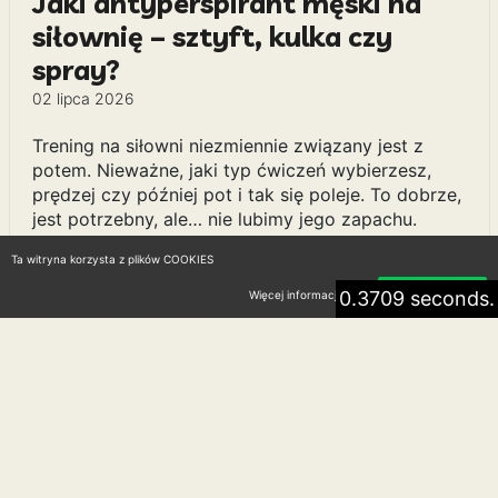
Jaki antyperspirant męski na
siłownię – sztyft, kulka czy
spray?
02 lipca 2026
Trening na siłowni niezmiennie związany jest z
potem. Nieważne, jaki typ ćwiczeń wybierzesz,
prędzej czy później pot i tak się poleje. To dobrze,
jest potrzebny, ale… nie lubimy jego zapachu.
Dlatego pytanie o dobry antyperspirant męski na
Ta witryna korzysta z plików COOKIES
siłownię cale nie jest takie banalne. Zwłaszcza że
opcji jest sporo – sztyft, kulka spray. Który z nich
0.3709 seconds.
Więcej informacji
Akceptuję
jest najlepszy? Sprawdzamy.