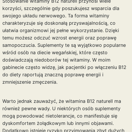
Stosowanie witaminy B12 naturell przynosi wiele
korzyści, szczególnie gdy poszukujesz wsparcia dla
swojego układu nerwowego. Ta forma witaminy
charakteryzuje się doskonałą przyswajalnością, co
ułatwia organizmowi jej pełne wykorzystanie. Dzięki
temu możesz odczuć wzrost energii oraz poprawę
samopoczucia. Suplementy te są wyjątkowo popularne
wśród osób na diecie wegańskiej, które często
doświadczają niedoborów tej witaminy. W moim
gabinecie często widzę, jak pacjentki po włączeniu B12
do diety raportują znaczną poprawę energii i
zmniejszenie zmęczenia.
Warto jednak zauważyć, że witamina B12 naturell ma
również pewne wady. U niektórych osób suplementy
mogą powodować nietolerancje, co manifestuje się
dyskomfortem żołądkowym lub innymi objawami.
Dodatkowo istnieje ryzyko przyjmowania zbyt dużych