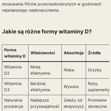
stosowania filtrów przeciwsłonecznych w godzinach
największego nasłonecznienia.
Jakie są różne formy witaminy D?
Forma
Właściwości
Absorbcja
Źródła
witaminy D
Witamina
Mniej
Niska
Grzyby
D2
efektywna
Witamina
Bardziej
Ryby,
Wysoka
D3
efektywna
suplementy
Naturalna
Najlepsza
Zależy od
Promienie
produkcja
przyswajalność
ekspozycji
słoneczne