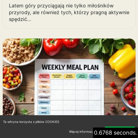
Latem góry przyciągają nie tylko miłośników
przyrody, ale również tych, którzy pragną aktywnie
spędzić…
Ta witryna korzysta z plików COOKIES
0.6768 seconds.
Więcej informacji
Akceptuję