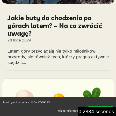
Jakie buty do chodzenia po
górach latem? – Na co zwrócić
uwagę?
28 lipca 2024
Latem góry przyciągają nie tylko miłośników
przyrody, ale również tych, którzy pragną aktywnie
spędzić…
Ta witryna korzysta z plików COOKIES
0.2884 seconds.
Więcej informacji
Akceptuję