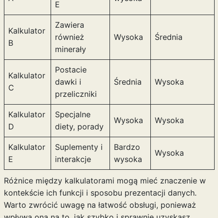
E
Zawiera
Kalkulator
również
Wysoka
Średnia
B
minerały
Postacie
Kalkulator
dawki i
Średnia
Wysoka
C
przeliczniki
Kalkulator
Specjalne
Wysoka
Wysoka
D
diety, porady
Kalkulator
Suplementy i
Bardzo
Wysoka
E
interakcje
wysoka
Różnice między kalkulatorami mogą mieć znaczenie w
kontekście ich funkcji i sposobu prezentacji danych.
Warto zwrócić uwagę na łatwość obsługi, ponieważ
wpływa ona na to, jak szybko i sprawnie uzyskasz