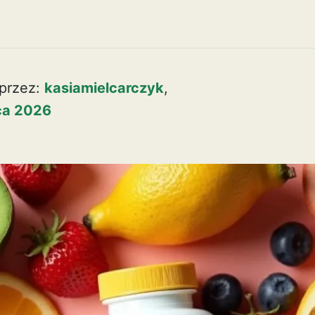
przez:
kasiamielcarczyk
,
pca 2026