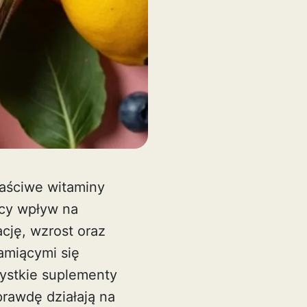
łaściwe witaminy
ący wpływ na
cję, wzrost oraz
amiącymi się
ystkie suplementy
rawdę działają na