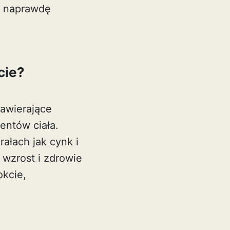
h naprawdę
cie?
zawierające
entów ciała.
rałach jak cynk i
 wzrost i zdrowie
okcie,