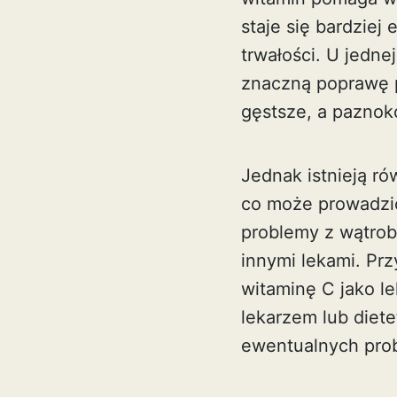
staje się bardziej
trwałości. U jedne
znaczną poprawę po
gęstsze, a paznokc
Jednak istnieją r
co może prowadzić
problemy z wątrobą
innymi lekami. Pr
witaminę C jako le
lekarzem lub diet
ewentualnych pro