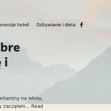
ecenzje hoteli
Odżywianie i dieta
obre
 i
witaminy na włosy,
dy zaczęłam...
Read