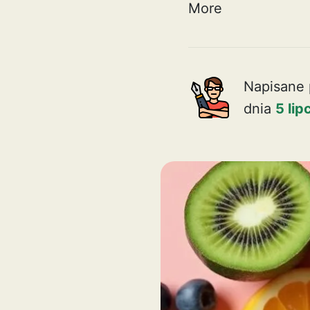
More
Napisane 
dnia
5 li