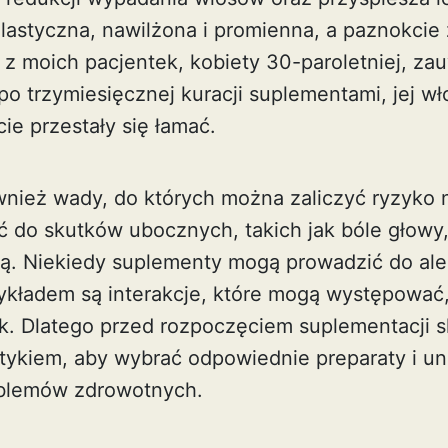
 elastyczna, nawilżona i promienna, a paznokcie
j z moich pacjentek, kobiety 30-paroletniej, z
 trzymiesięcznej kuracji suplementami, jej wło
ie przestały się łamać.
ównież wady, do których można zaliczyć ryzyko 
 do skutków ubocznych, takich jak bóle głowy
. Niekiedy suplementy mogą prowadzić do alergi
zykładem są interakcje, które mogą występować
k
. Dlatego przed rozpoczęciem suplementacji sk
etykiem, aby wybrać odpowiednie preparaty i un
blemów zdrowotnych.