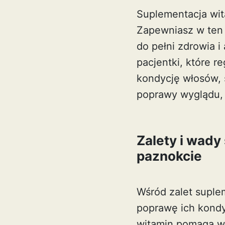
Suplementacja wit
Zapewniasz w ten
do pełni zdrowia 
pacjentki, które r
kondycję włosów, s
poprawy wyglądu, 
Zalety i wady
paznokcie
Wśród zalet suple
poprawę ich kondy
witamin pomaga w 