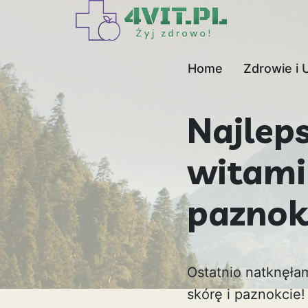
Home
Zdrowie i 
Najlep
witami
paznok
Ostatnio natknęła
skórę i paznokcie!