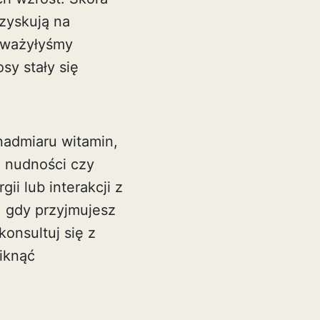
 zyskują na
auważyłyśmy
sy stały się
nadmiaru witamin,
, nudności czy
i lub interakcji z
, gdy przyjmujesz
onsultuj się z
iknąć