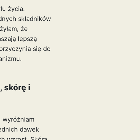
lu życia.
dnych składników
żyłam, że
aszają lepszą
przyczynia się do
anizmu.
 skórę i
ie wyróżniam
iednich dawek
ch wzrost. Skóra