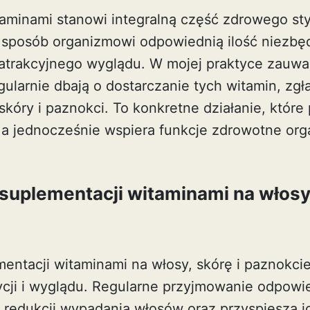
aminami stanowi integralną część zdrowego sty
 sposób organizmowi odpowiednią ilość niezbę
i atrakcyjnego wyglądu. W mojej praktyce zauwa
egularnie dbają o dostarczanie tych witamin, zgł
kóry i paznokci. To konkretne działanie, które 
a jednocześnie wspiera funkcje zdrowotne org
 suplementacji witaminami na włosy,
mentacji witaminami na włosy, skórę i paznokc
cji i wyglądu. Regularne przyjmowanie odpow
redukcji wypadania włosów oraz przyspiesza i