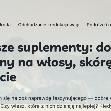
Uroda
Odchudzanie i redukcja wagi
Podróże i r
sze suplementy: d
ny na włosy, skórę
cie
m się na coś naprawdę fascynującego — dobre 
 Czy wiesz, które z nich działają najlepiej? Kie