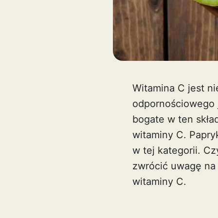
Witamina C jest ni
odpornościowego j
bogate w ten skła
witaminy C. Papryk
w tej kategorii. C
zwrócić uwagę na 
witaminy C.