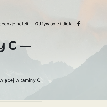
ecenzje hoteli
Odżywianie i dieta
ny C —
 więcej witaminy C