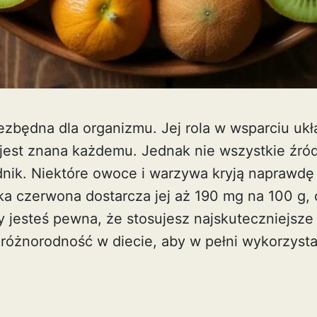
ezbędna dla organizmu. Jej rola w wsparciu uk
est znana każdemu. Jednak nie wszystkie źród
dnik. Niektóre owoce i warzywa kryją naprawdę 
a czerwona dostarcza jej aż 190 mg na 100 g, c
zy jesteś pewna, że stosujesz najskuteczniejsze
różnorodność w diecie, aby w pełni wykorzysta