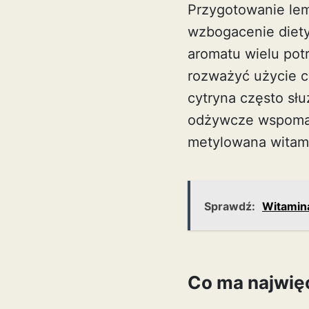
Przygotowanie lem
wzbogacenie diety
aromatu wielu potr
rozważyć użycie c
cytryna często słu
odżywcze wspomaga
metylowana witam
Sprawdź:
Witamina
Co ma najwię