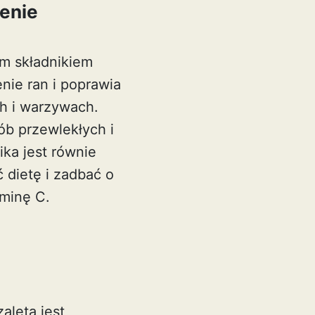
enie
ym składnikiem
nie ran i poprawia
ch i warzywach.
ób przewlekłych i
ika jest równie
 dietę i zadbać o
aminę C.
aletą jest