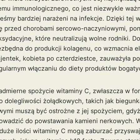
emu immunologicznego, co jest niezwykle ważn
śmy bardziej narażeni na infekcje. Dzięki tej 
się przed chorobami sercowo-naczyniowymi, po
sydacyjne, które neutralizują wolne rodniki. 
iezbędna do produkcji kolagenu, co wzmacnia el
jentek, kobieta po czterdziestce, zauważyła p
egularnym włączaniu do diety produktów bogaty
 nadmierne spożycie witaminy C, zwłaszcza w f
 dolegliwości żołądkowych, takich jak biegunk
ymi muszą być ostrożne z jej spożyciem, gdy
prowadzić do powstawania kamieni nerkowych. W
 duże ilości witaminy C mogą zaburzać przyswa