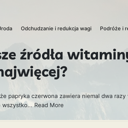
Uroda
Odchudzanie i redukcja wagi
Podróże i r
sze źródła witami
najwięcej?
, że papryka czerwona zawiera niemal dwa razy
e wszystko...
Read More