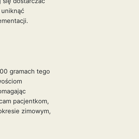
j się dostarczać
 uniknąć
mentacji.
 100 gramach tego
iwościom
pomagając
ecam pacjentkom,
 okresie zimowym,