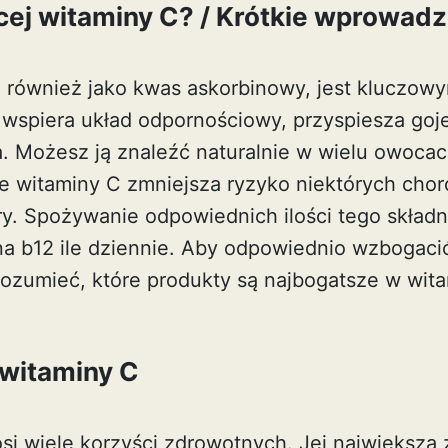
cej witaminy C? / Krótkie wprowadz
 również jako kwas askorbinowy, jest kluczow
wspiera układ odpornościowy, przyspiesza goje
a. Możesz ją znaleźć naturalnie w wielu owoca
e witaminy C zmniejsza ryzyko niektórych chor
y. Spożywanie odpowiednich ilości tego składn
a b12 ile dziennie
. Aby odpowiednio wzbogacić
rozumieć, które produkty są najbogatsze w wit
 witaminy C
i wiele korzyści zdrowotnych. Jej największą z