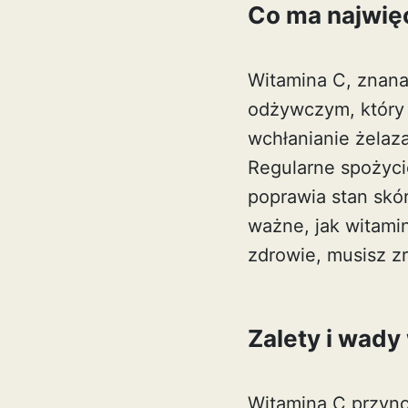
Co ma najwię
Witamina C, znana
odżywczym, który 
wchłanianie żelaz
Regularne spożyci
poprawia stan skór
ważne, jak
witamin
zdrowie, musisz z
Zalety i wady
Witamina C przynos