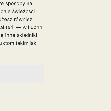
te sposoby na
daje świeżości i
Możesz również
akterii — w kuchni
ę inne składniki
uktom takim jak