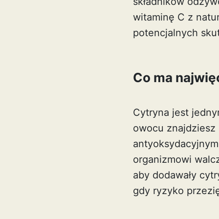
składników odżywc
witaminę C z natur
potencjalnych sk
Co ma najwięc
Cytryna jest jedn
owocu znajdziesz 
antyoksydacyjnym,
organizmowi walcz
aby dodawały cytr
gdy ryzyko przezię