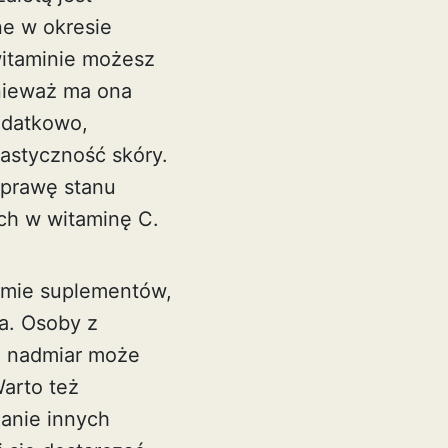
e w okresie
witaminie możesz
nieważ ma ona
Dodatkowo,
astyczność skóry.
oprawę stanu
ch w witaminę C.
ormie suplementów,
a. Osoby z
ż nadmiar może
arto też
janie innych