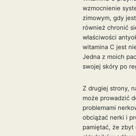
wzmocnienie syst
zimowym, gdy jeste
również chronić 
właściwości antyok
witamina C jest n
Jedna z moich pac
swojej skóry po r
Z drugiej strony,
może prowadzić do
problemami nerkow
obciążać nerki i 
pamiętać, że zbyt