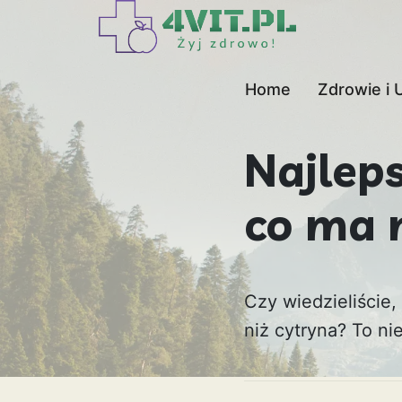
Home
Zdrowie i 
Najlep
co ma 
Czy wiedzieliście
niż cytryna? To ni