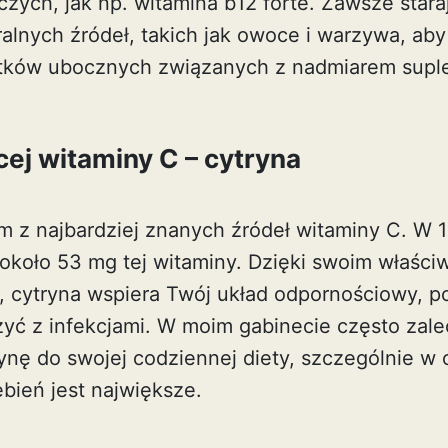
zych, jak np.
witamina b12 forte
. Zawsze stara
alnych źródeł, takich jak owoce i warzywa, aby
utków ubocznych związanych z nadmiarem suple
ej witaminy C – cytryna
ym z najbardziej znanych źródeł witaminy C. W
około 53 mg tej witaminy. Dzięki swoim właśc
 cytryna wspiera Twój układ odpornościowy, 
yć z infekcjami. W moim gabinecie często zal
ynę do swojej codziennej diety, szczególnie w
bień jest największe.