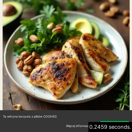
Ta witryna korzysta z plików COOKIES
0.2459 seconds.
Więcej informacji
Akceptuję