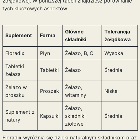
żołądkowej. W poniższej tabeli znajdziesz porównanie
tych kluczowych aspektów:
Główne
Tolerancja
Suplement
Forma
składniki
żołądkowa
Floradix
Płyn
Żelazo, B, C
Wysoka
Tabletki
Tabletki
Żelazo
Średnia
żelaza
Żelazo w
Żelazo,
Proszek
Niska
proszku
witaminy
Żelazo,
Suplement z
Kapsułki
składniki
Średnia
natury
ziołowe
Floradix wyróżnia się dzięki naturalnym składnikom oraz