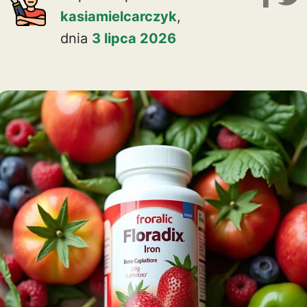
kasiamielcarczyk
,
dnia
3 lipca 2026