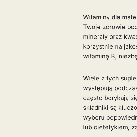
Witaminy dla mate
Twoje zdrowie podc
minerały oraz kwa
korzystnie na jako
witaminę B
, niezb
Wiele z tych supl
występują podczas 
często borykają si
składniki są klucz
wyboru odpowiedni
lub dietetykiem, 