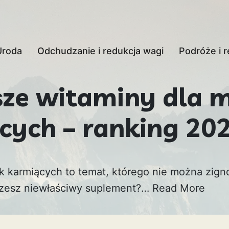
Uroda
Odchudzanie i redukcja wagi
Podróże i r
sze witaminy dla 
cych – ranking 20
k karmiących to temat, którego nie można zigno
rzesz niewłaściwy suplement?…
Read More