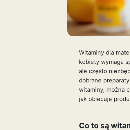
Witaminy dla matek
kobiety wymaga spe
ale często niezbę
dobrane preparaty
witaminy, można c
jak obiecuje produ
Co to są wita