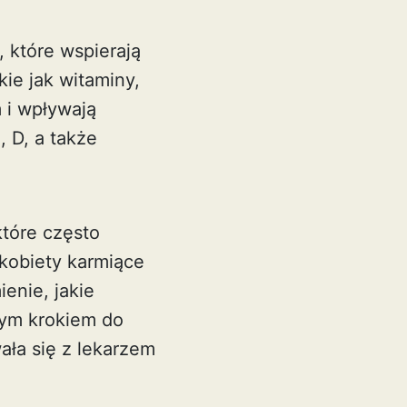
 które wspierają
kie jak witaminy,
 i wpływają
 D, a także
tóre często
 kobiety karmiące
enie, jakie
zym krokiem do
ła się z lekarzem