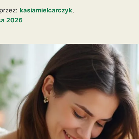
przez:
kasiamielcarczyk
,
pca 2026