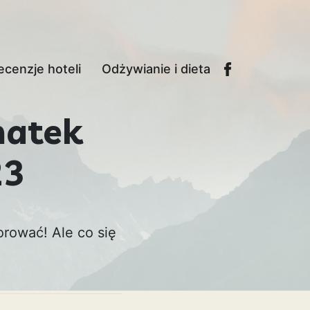
ecenzje hoteli
Odżywianie i dieta
matek
23
rować! Ale co się