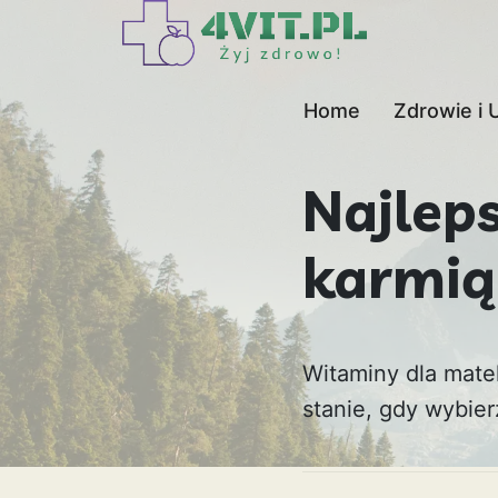
Home
Zdrowie i 
Najlep
karmią
Witaminy dla mate
stanie, gdy wybie