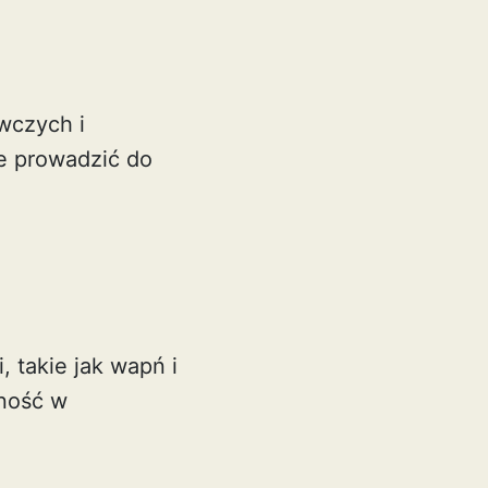
wczych i
e prowadzić do
 takie jak wapń i
zność w