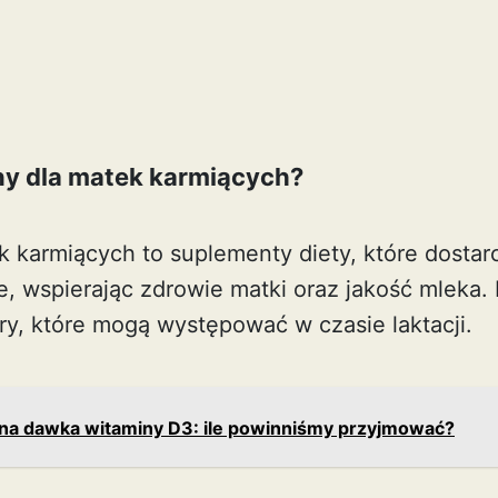
ny dla matek karmiących?
k karmiących to suplementy diety, które dostar
e, wspierając zdrowie matki oraz jakość mleka.
ry, które mogą występować w czasie laktacji.
na dawka witaminy D3: ile powinniśmy przyjmować?