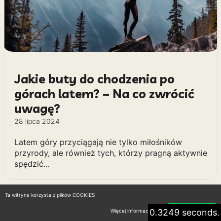
Jakie buty do chodzenia po
górach latem? – Na co zwrócić
uwagę?
28 lipca 2024
Latem góry przyciągają nie tylko miłośników
przyrody, ale również tych, którzy pragną aktywnie
spędzić…
Ta witryna korzysta z plików COOKIES
0.3249 seconds.
Więcej informacji
Akceptuję