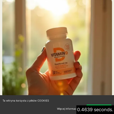
Ta witryna korzysta z plików COOKIES
0.4639 seconds.
Więcej informacji
Akceptuję