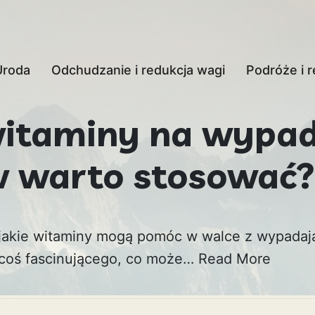
Uroda
Odchudzanie i redukcja wagi
Podróże i r
witaminy na wypa
 warto stosować?
 jakie witaminy mogą pomóc w walce z wypadaj
 coś fascinującego, co może…
Read More