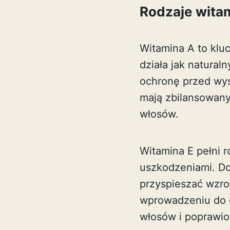
Rodzaje wita
Witamina A to klu
działa jak natural
ochronę przed wys
mają zbilansowany
włosów.
Witamina E pełni r
uszkodzeniami. D
przyspieszać wzro
wprowadzeniu do d
włosów i poprawion