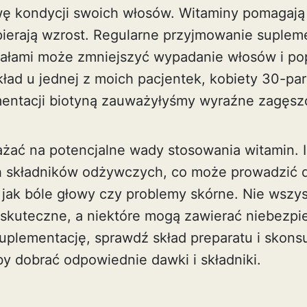
ę kondycji swoich włosów. Witaminy pomagają
ierają wzrost. Regularne przyjmowanie suplem
rałami może zmniejszyć wypadanie włosów i po
kład u jednej z moich pacjentek, kobiety 30-paro
entacji biotyną zauważyłyśmy wyraźne zagęszc
żać na potencjalne wady stosowania witamin. I
 składników odżywczych, co może prowadzić 
 jak bóle głowy czy problemy skórne. Nie wszy
 skuteczne, a niektóre mogą zawierać niebezpi
plementację, sprawdź skład preparatu i skonsu
by dobrać odpowiednie dawki i składniki.