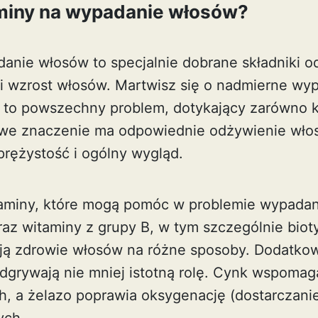
aminy na wypadanie włosów?
anie włosów to specjalnie dobrane składniki o
 i wzrost włosów. Martwisz się o nadmierne w
 to powszechny problem, dotykający zarówno ko
we znaczenie ma odpowiednie odżywienie włos
prężystość i ogólny wygląd.
aminy, które mogą pomóc w problemie wypadan
raz witaminy z grupy B, w tym szczególnie bioty
ą zdrowie włosów na różne sposoby. Dodatkowo
odgrywają nie mniej istotną rolę. Cynk wspoma
, a żelazo poprawia oksygenację (dostarczanie