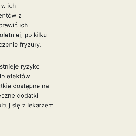
 w ich
entów z
prawić ich
letniej, po kilku
zenie fryzury.
stnieje ryzyko
do efektów
stkie dostępne na
eczne dodatki.
ltuj się z lekarzem