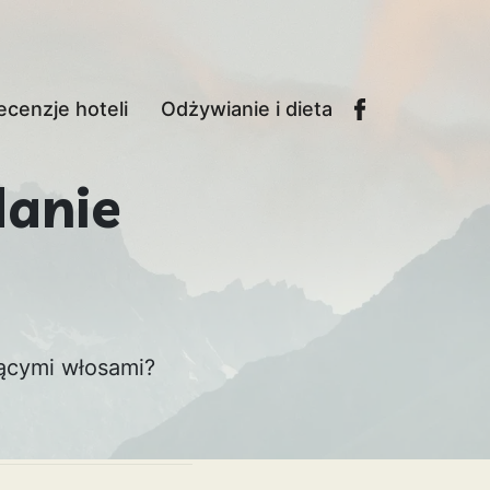
ecenzje hoteli
Odżywianie i dieta
danie
ącymi włosami?