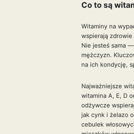
Co to są wit
Witaminy na wypad
wspierają zdrowie
Nie jesteś sama —
mężczyzn. Kluczo
na ich kondycję, s
Najważniejsze wit
witamina A, E, D o
odżywcze wspieraj
jak cynk i żelazo 
cebulek włosowych