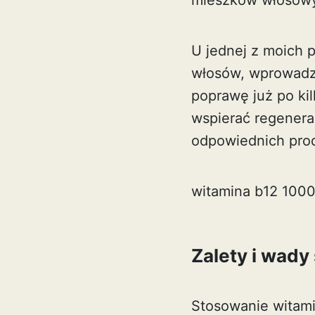
mieszków włosow
U jednej z moich 
włosów, wprowadze
poprawę już po ki
wspierać regenera
odpowiednich prod
witamina b12 100
Zalety i wad
Stosowanie witami