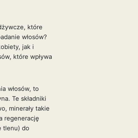
dżywcze, które
ypadanie włosów?
biety, jak i
ów, które wpływa
ia włosów, to
na. Te składniki
, minerały takie
ga regenerację
 tlenu) do