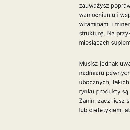
zauważysz popraw
wzmocnieniu i wsp
witaminami i mine
strukturę. Na przy
miesiącach suplem
Musisz jednak uwa
nadmiaru pewnych
ubocznych, takich
rynku produkty są
Zanim zaczniesz su
lub dietetykiem, a