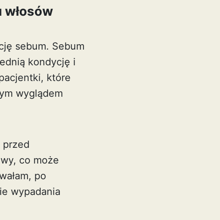
u włosów
kcję sebum. Sebum
ednią kondycję i
acjentki, które
szym wyglądem
i przed
owy, co może
owałam, po
nie wypadania