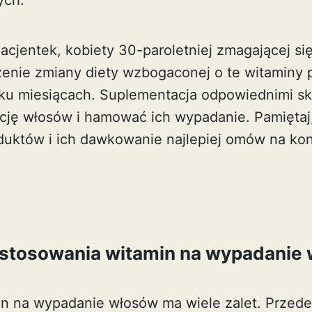
ych.
pacjentek, kobiety 30-paroletniej zmagającej s
nie zmiany diety wzbogaconej o te witaminy 
lku miesiącach. Suplementacja odpowiednimi s
cję włosów i hamować ich wypadanie. Pamiętaj
uktów i ich dawkowanie najlepiej omów na kons
0
y stosowania witamin na wypadanie
n na wypadanie włosów ma wiele zalet. Przed