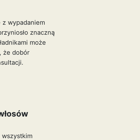
ię z wypadaniem
przyniosło znaczną
kładnikami może
, że dobór
ultacji.
 włosów
e wszystkim