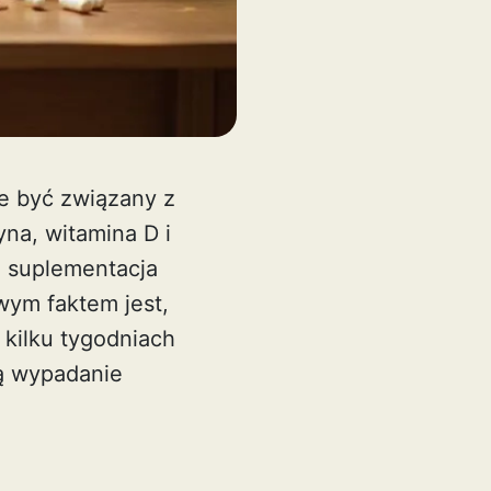
e być związany z
na, witamina D i
a suplementacja
wym faktem jest,
kilku tygodniach
ją wypadanie