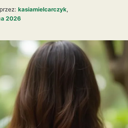
przez:
kasiamielcarczyk
,
pca 2026