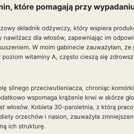
min, które pomagają przy wypadani
czowy składnik odżywczy, który wspiera produ
ny nawilżacz dla włosów, zapewniając im odpowi
uszeniem. W moim gabinecie zauważyłam, że p
 poziom witaminy A, często cieszą się zdrow
olę silnego przeciwutleniacza, chroniąc komórk
odatkowo wspomaga krążenie krwi w skórze gł
st włosów. Kobieta 30-paroletnia, z którą prac
iety orzechów i nasion, zauważyła zmniejsze
ą ich strukturę.