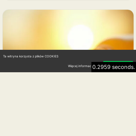
Ta witryna korzysta z plików COOKIES
0.2959 seconds.
Więcej informacji
Akceptuję