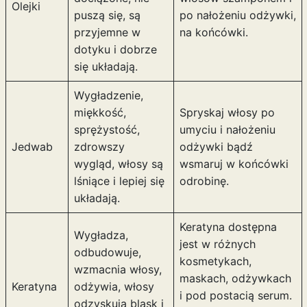
Olejki
puszą się, są
po nałożeniu odżywki,
przyjemne w
na końcówki.
dotyku i dobrze
się układają.
Wygładzenie,
miękkość,
Spryskaj włosy po
sprężystość,
umyciu i nałożeniu
Jedwab
zdrowszy
odżywki bądź
wygląd, włosy są
wsmaruj w końcówki
lśniące i lepiej się
odrobinę.
układają.
Keratyna dostępna
Wygładza,
jest w różnych
odbudowuje,
kosmetykach,
wzmacnia włosy,
maskach, odżywkach
Keratyna
odżywia, włosy
i pod postacią serum.
odzyskują blask i