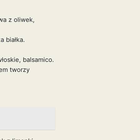
iwa z oliwek,
a białka.
włoskie, balsamico.
rem tworzy