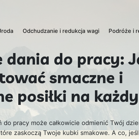
Uroda
Odchudzanie i redukcja wagi
Podróże i r
 dania do pracy: J
tować smaczne i
e posiłki na każdy
 do pracy może całkowicie odmienić Twój dzień
 które zaskoczą Twoje kubki smakowe. A co, jeśl