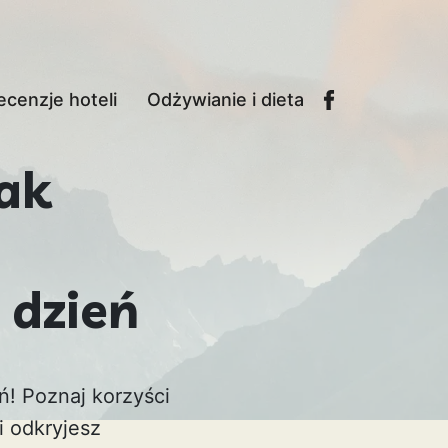
ecenzje hoteli
Odżywianie i dieta
ak
 dzień
! Poznaj korzyści
i odkryjesz