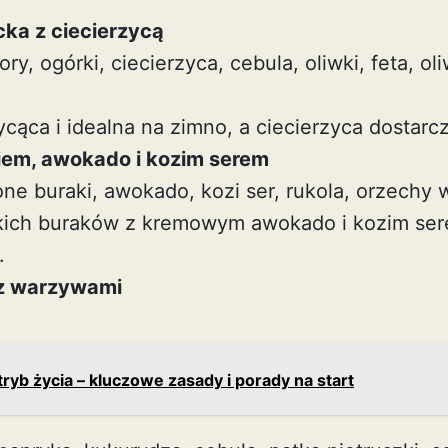
cka z ciecierzycą
ry, ogórki, ciecierzyca, cebula, oliwki, feta, ol
sycąca i idealna na zimno, a ciecierzyca dostarcz
iem, awokado i kozim serem
one buraki, awokado, kozi ser, rukola, orzechy 
dkich buraków z kremowym awokado i kozim se
.
 z warzywami
ryb życia – kluczowe zasady i porady na start