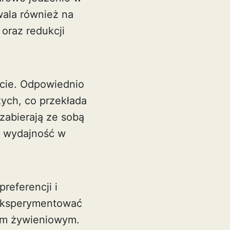
ala również na
oraz redukcji
cie. Odpowiednio
ych, co przekłada
 zabierają ze sobą
ą wydajność w
eferencji i
 eksperymentować
om żywieniowym.