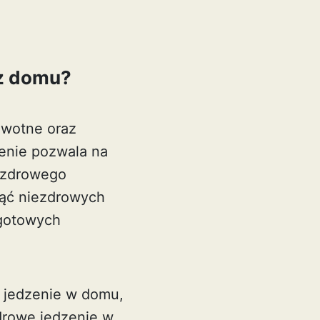
 z domu?
owotne oraz
enie pozwala na
a zdrowego
nąć niezdrowych
 gotowych
c jedzenie w domu,
drowe jedzenie w