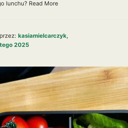
go lunchu?
Read More
przez:
kasiamielcarczyk
,
utego 2025