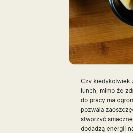
Czy kiedykolwiek z
lunch, mimo że zd
do pracy ma ogrom
pozwala zaoszczęd
stworzyć smaczne i
dodadzą energii na