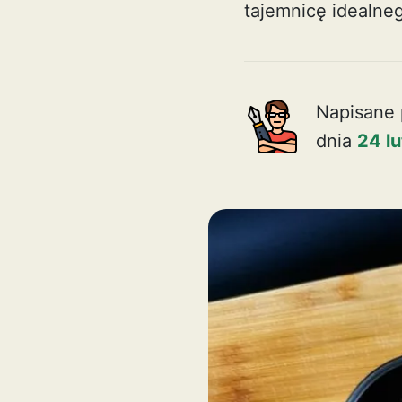
tajemnicę idealne
Napisane 
dnia
24 l