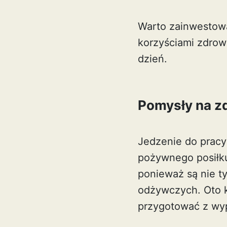
Warto zainwestowa
korzyściami zdro
dzień.
Pomysły na z
Jedzenie do pracy
pożywnego posiłku,
ponieważ są nie t
odżywczych. Oto k
przygotować z wy