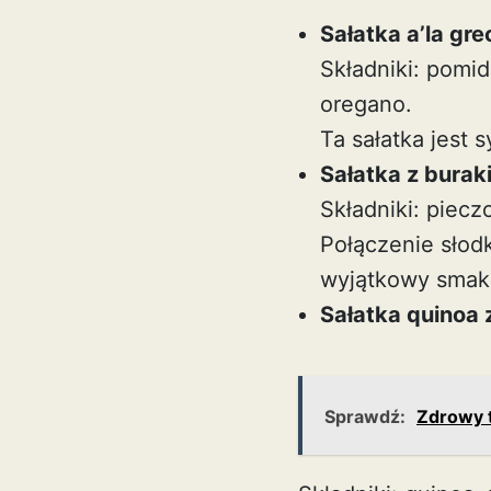
Sałatka a’la gre
Składniki: pomido
oregano.
Ta sałatka jest 
Sałatka z burak
Składniki: piecz
Połączenie sło
wyjątkowy smak
Sałatka quinoa
Sprawdź:
Zdrowy t