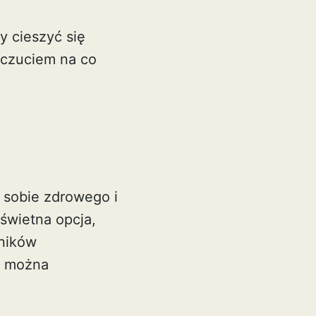
y cieszyć się
oczuciem na co
 sobie zdrowego i
świetna opcja,
dników
e można