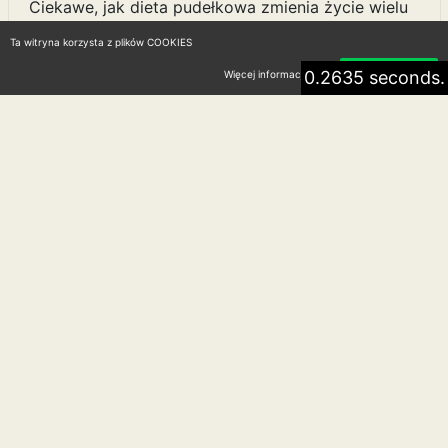
Ciekawe, jak dieta pudełkowa zmienia życie wielu
osób! Ale czy jest odpowiednia dla każdego?
Ta witryna korzysta z plików COOKIES
Odpowiedź może Cię zaskoczyć...
0.2635 seconds.
Więcej informacji
Akceptuję