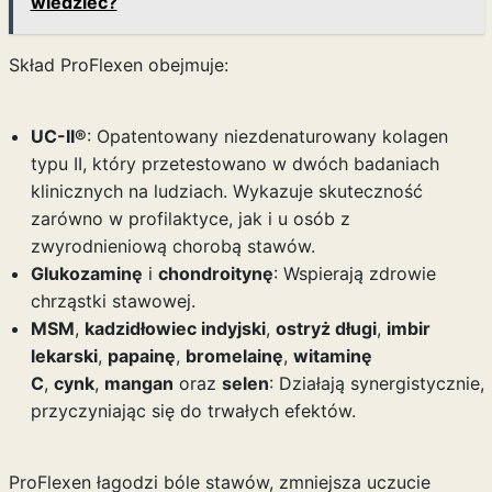
wiedzieć?
Skład ProFlexen obejmuje:
UC-II®
: Opatentowany niezdenaturowany kolagen
typu II, który przetestowano w dwóch badaniach
klinicznych na ludziach. Wykazuje skuteczność
zarówno w profilaktyce, jak i u osób z
zwyrodnieniową chorobą stawów.
Glukozaminę
i
chondroitynę
: Wspierają zdrowie
chrząstki stawowej.
MSM
,
kadzidłowiec indyjski
,
ostryż długi
,
imbir
lekarski
,
papainę
,
bromelainę
,
witaminę
C
,
cynk
,
mangan
oraz
selen
: Działają synergistycznie,
przyczyniając się do trwałych efektów.
ProFlexen łagodzi bóle stawów, zmniejsza uczucie