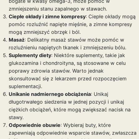
bogate w kwasy omega-3, może pomóc w
zmniejszeniu stanu zapalnego w stawach.
Ciepłe okłady i zimne kompresy
: Ciepłe okłady mogą
pomóc rozluźnić napięte mięśnie, a zimne kompresy
mogą zmniejszyć obrzęk i ból.
Masaż
: Delikatny masaż stawów może pomóc w
rozluźnieniu napiętych tkanek i zmniejszeniu bólu.
Suplementy diety
: Niektóre suplementy, takie jak
glukozamina i chondroityna, są stosowane w celu
poprawy zdrowia stawów. Warto jednak
skonsultować się z lekarzem przed rozpoczęciem
suplementacji.
Unikanie nadmiernego obciążenia
: Unikaj
długotrwałego siedzenia w jednej pozycji i unikaj
ciężkich obciążeń, które mogą zwiększać nacisk na
stawy.
Odpowiednie obuwie
: Wybieraj buty, które
zapewniają odpowiednie wsparcie stawów, zwłaszcza