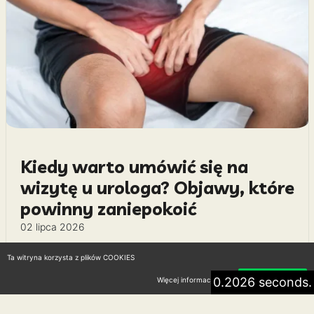
Kiedy warto umówić się na
wizytę u urologa? Objawy, które
powinny zaniepokoić
02 lipca 2026
Urolog zajmuje się diagnostyką i leczeniem chorób
Ta witryna korzysta z plików COOKIES
układu moczowego u kobiet i mężczyzn, a…
0.2026 seconds.
Więcej informacji
Akceptuję