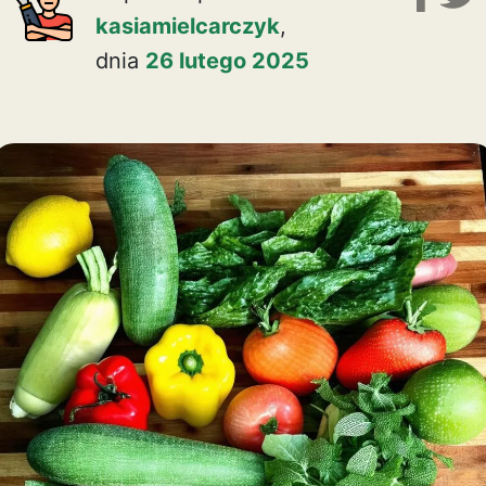
kasiamielcarczyk
,
dnia
26 lutego 2025