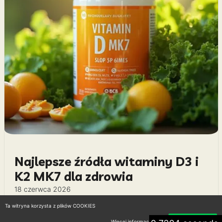
Najlepsze źródła witaminy D3 i
K2 MK7 dla zdrowia
18 czerwca 2026
Ta witryna korzysta z plików COOKIES
Wiesz, że witamina D3 i K2 MK7 mają niesamowite
właściwości zdrowotne? Ale jest coś, co może
Więcej informacji
Akceptuję