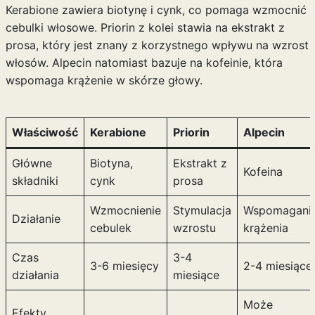
Kerabione zawiera biotynę i cynk, co pomaga wzmocnić
cebulki włosowe. Priorin z kolei stawia na ekstrakt z
prosa, który jest znany z korzystnego wpływu na wzrost
włosów. Alpecin natomiast bazuje na kofeinie, która
wspomaga krążenie w skórze głowy.
Właściwość
Kerabione
Priorin
Alpecin
Główne
Biotyna,
Ekstrakt z
Kofeina
składniki
cynk
prosa
Wzmocnienie
Stymulacja
Wspomagani
Działanie
cebulek
wzrostu
krążenia
Czas
3-4
3-6 miesięcy
2-4 miesiące
działania
miesiące
Może
Efekty