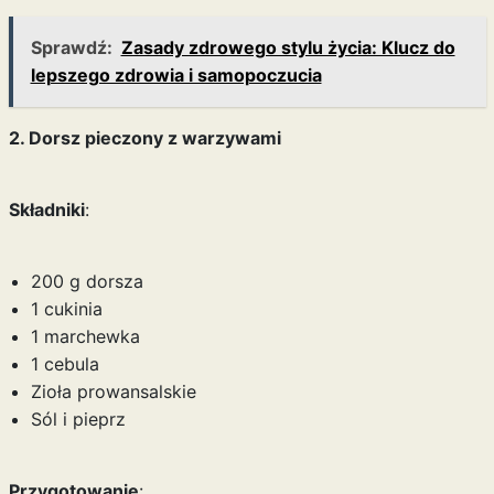
Sprawdź:
Zasady zdrowego stylu życia: Klucz do
lepszego zdrowia i samopoczucia
2. Dorsz pieczony z warzywami
Składniki
:
200 g dorsza
1 cukinia
1 marchewka
1 cebula
Zioła prowansalskie
Sól i pieprz
Przygotowanie
: