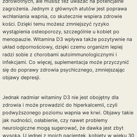
zdrowotnych, ale musisz też uważać na potencjalne
zagrożenia. Jednym z głównych atutów jest poprawa
wchłaniania wapnia, co skutecznie wspiera zdrowie
kości. Dzięki temu możesz zmniejszyć ryzyko
wystąpienia osteoporozy, szczególnie u kobiet po
menopauzie. Witamina D3 wpływa także pozytywnie na
układ odpornościowy, dzięki czemu organizm lepiej
radzi sobie z chorobami autoimmunologicznymi i
infekcjami. Co więcej, suplementacja może przyczynić
się do poprawy zdrowia psychicznego, zmniejszając
objawy depresji.
Jednak nadmiar witaminy D3 nie jest obojętny dla
zdrowia i może prowadzić do hiperkalcemii, czyli
podwyższonego poziomu wapnia we krwi. Objawy takie
jak nudności, osłabienie, czy nawet problemy
neurologiczne mogą sugerować, że dawka jest zbyt
wysoka. U jednej z moich pacjentek, kobiety w wieku 30