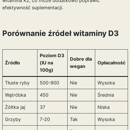
witamina K2, co może dodatkowo poprawić
efektywność suplementacji.
Porównanie źródeł witaminy D3
Poziom D3
Dobre dla
Źródło
(IU na
Opłacalność
wegan
100g)
Tłuste ryby
500-900
Nie
Wysoka
Wątróbka
450
Nie
Średnia
Żółtka jaj
37
Nie
Niska
Grzyby
7-20
Tak
Wysoka