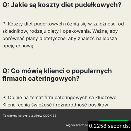
Q: Jakie są koszty diet pudełkowych?
P: Koszty diet pudełkowych różnią się w zależności od
składników, rodzaju diety i opakowania. Ważne, aby
porównać plany dietetyczne, aby znaleźć najlepszą
opcję cenową.
Q: Co mówią klienci o popularnych
firmach cateringowych?
P: Opinie na temat firm cateringowych są kluczowe.
Klienci cenią świeżość i różnorodność posiłków
oferowanych przez firmy takie jak Brokuł, Body Chief i
Ta witryna korzysta z plików COOKIES
Fit Apetit.
0.2258 seconds.
Więcej informacji
Akceptuję