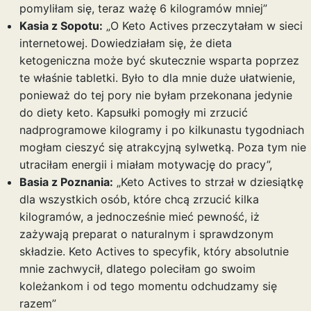
pomyliłam się, teraz ważę 6 kilogramów mniej”
Kasia z Sopotu:
„O Keto Actives przeczytałam w sieci
internetowej. Dowiedziałam się, że dieta
ketogeniczna może być skutecznie wsparta poprzez
te właśnie tabletki. Było to dla mnie duże ułatwienie,
ponieważ do tej pory nie byłam przekonana jedynie
do diety keto. Kapsułki pomogły mi zrzucić
nadprogramowe kilogramy i po kilkunastu tygodniach
mogłam cieszyć się atrakcyjną sylwetką. Poza tym nie
utraciłam energii i miałam motywację do pracy”,
Basia z Poznania:
„Keto Actives to strzał w dziesiątkę
dla wszystkich osób, które chcą zrzucić kilka
kilogramów, a jednocześnie mieć pewność, iż
zażywają preparat o naturalnym i sprawdzonym
składzie. Keto Actives to specyfik, który absolutnie
mnie zachwycił, dlatego poleciłam go swoim
koleżankom i od tego momentu odchudzamy się
razem”