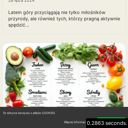
28 lipca 2024
Latem góry przyciągają nie tylko miłośników
przyrody, ale również tych, którzy pragną aktywnie
spędzić…
Ta witryna korzysta z plików COOKIES
0.2863 seconds.
Więcej informacji
Akceptuję