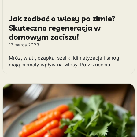
Jakie buty do chodzenia po
górach latem? – Na co zwrócić
uwagę?
28 lipca 2024
Latem góry przyciągają nie tylko miłośników
przyrody, ale również tych, którzy pragną aktywnie
spędzić…