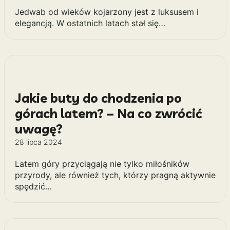
Czy jedwab jest dobry dla
włosów?
31 lipca 2024
Jedwab od wieków kojarzony jest z luksusem i
elegancją. W ostatnich latach stał się…