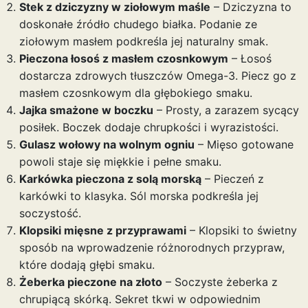
Stek z dziczyzny w ziołowym maśle
– Dziczyzna to
doskonałe źródło chudego białka. Podanie ze
ziołowym masłem podkreśla jej naturalny smak.
Pieczona łosoś z masłem czosnkowym
– Łosoś
dostarcza zdrowych tłuszczów Omega-3. Piecz go z
masłem czosnkowym dla głębokiego smaku.
Jajka smażone w boczku
– Prosty, a zarazem sycący
posiłek. Boczek dodaje chrupkości i wyrazistości.
Gulasz wołowy na wolnym ogniu
– Mięso gotowane
powoli staje się miękkie i pełne smaku.
Karkówka pieczona z solą morską
– Pieczeń z
karkówki to klasyka. Sól morska podkreśla jej
soczystość.
Klopsiki mięsne z przyprawami
– Klopsiki to świetny
sposób na wprowadzenie różnorodnych przypraw,
które dodają głębi smaku.
Żeberka pieczone na złoto
– Soczyste żeberka z
chrupiącą skórką. Sekret tkwi w odpowiednim