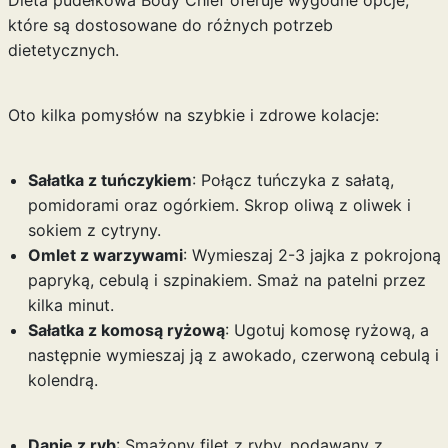
Dieta pudełkowa Body Chief oferuje wygodne opcje,
które są dostosowane do różnych potrzeb
dietetycznych.
Oto kilka pomysłów na szybkie i zdrowe kolacje:
Sałatka z tuńczykiem
: Połącz tuńczyka z sałatą,
pomidorami oraz ogórkiem. Skrop oliwą z oliwek i
sokiem z cytryny.
Omlet z warzywami
: Wymieszaj 2-3 jajka z pokrojoną
papryką, cebulą i szpinakiem. Smaż na patelni przez
kilka minut.
Sałatka z komosą ryżową
: Ugotuj komosę ryżową, a
następnie wymieszaj ją z awokado, czerwoną cebulą i
kolendrą.
Danie z ryb
: Smażony filet z ryby, podawany z