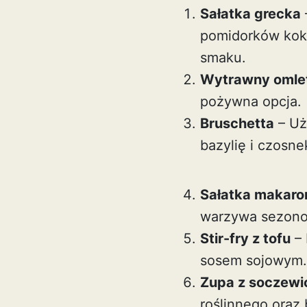
Sałatka grecka
pomidorków kokt
smaku.
Wytrawny omle
pożywna opcja.
Bruschetta
– Uż
bazylię i czosne
Sałatka makar
warzywa sezono
Stir-fry z tofu
– 
sosem sojowym.
Zupa z soczewi
roślinnego oraz 