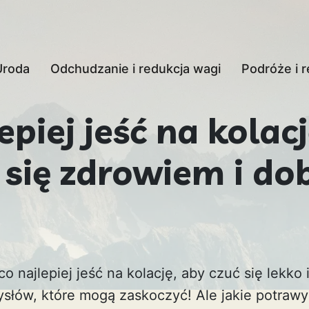
Uroda
Odchudzanie i redukcja wagi
Podróże i r
epiej jeść na kolac
ć się zdrowiem i d
co najlepiej jeść na kolację, aby czuć się lekko 
ysłów, które mogą zaskoczyć! Ale jakie potraw