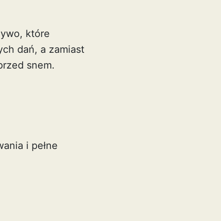
zywo, które
ych dań, a zamiast
 przed snem.
wania i pełne