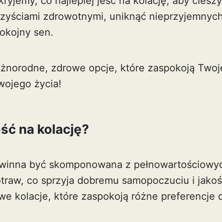
ryjemy, co najlepiej jeść na kolację, aby cieszy
zyściami zdrowotnymi, uniknąć nieprzyjemnych 
okojny sen.
óżnorodne, zdrowe opcje, które zaspokoją Twoj
wojego życia!
eść na kolację?
owinna być skomponowana z pełnowartościowyc
traw, co sprzyja dobremu samopoczuciu i jakośc
e kolacje, które zaspokoją różne preferencje 