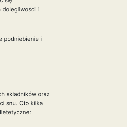
ć się
dolegliwości i
e podniebienie i
h składników oraz
i snu. Oto kilka
dietetyczne: