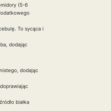
omidory (5-6
 dodatkowego
cebulę. To sycąca i
ba, dodając
nistego, dodając
 doprawiając
ródło białka