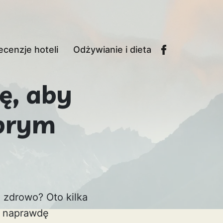
ecenzje hoteli
Odżywianie i dieta
ję, aby
obrym
i zdrowo? Oto kilka
y naprawdę