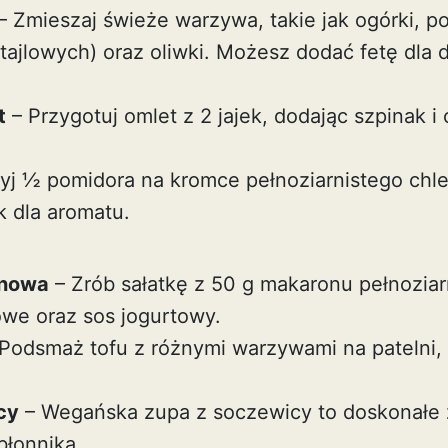
– Zmieszaj świeże warzywa, takie jak ogórki, p
ajlowych) oraz oliwki. Możesz dodać fetę dla
t
– Przygotuj omlet z 2 jajek, dodając szpinak i 
yj ½ pomidora na kromce pełnoziarnistego chle
k dla aromatu.
onowa
– Zrób sałatkę z 50 g makaronu pełnoziar
we oraz sos jogurtowy.
Podsmaż tofu z różnymi warzywami na patelni,
cy
– Wegańska zupa z soczewicy to doskonałe ź
błonnika.