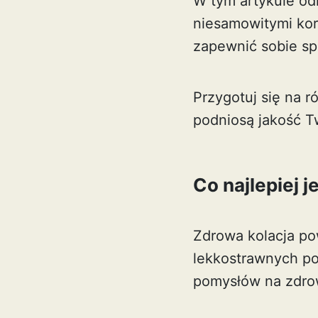
W tym artykule odk
niesamowitymi kor
zapewnić sobie sp
Przygotuj się na r
podniosą jakość T
Co najlepiej j
Zdrowa kolacja p
lekkostrawnych po
pomysłów na zdrow