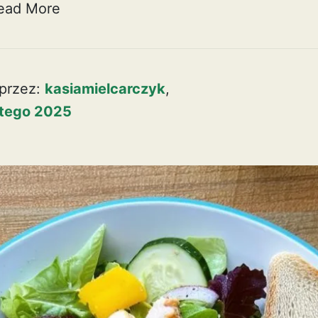
ead More
przez:
kasiamielcarczyk
,
utego 2025